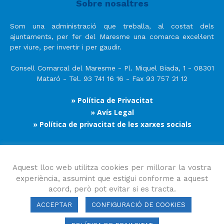
Sobre nosaltres
Som una administració que treballa, al costat dels
ajuntaments, per fer del Maresme una comarca excel·lent
per viure, per invertir i per gaudir.
Consell Comarcal del Maresme - Pl. Miquel Biada, 1 - 08301
Mataró - Tel. 93 741 16 16 - Fax 93 757 21 12
» Política de Privacitat
» Avís Legal
» Política de privacitat de les xarxes socials
Segueix-nos
Aquest lloc web utilitza cookies per millorar la vostra
experiència, assumint que estigui conforme a aquest
acord, però pot evitar si es tracta.
ACCEPTAR
CONFIGURACIÓ DE COOKIES