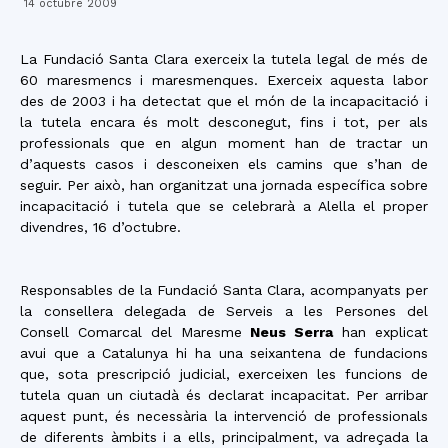
14 octubre 2009
La Fundació Santa Clara exerceix la tutela legal de més de
60 maresmencs i maresmenques. Exerceix aquesta labor
des de 2003 i ha detectat que el món de la incapacitació i
la tutela encara és molt desconegut, fins i tot, per als
professionals que en algun moment han de tractar un
d’aquests casos i desconeixen els camins que s’han de
seguir. Per això, han organitzat una jornada específica sobre
incapacitació i tutela que se celebrarà a Alella el proper
divendres, 16 d’octubre.
Responsables de la Fundació Santa Clara, acompanyats per
la consellera delegada de Serveis a les Persones del
Consell Comarcal del Maresme
Neus Serra
han explicat
avui que a Catalunya hi ha una seixantena de fundacions
que, sota prescripció judicial, exerceixen les funcions de
tutela quan un ciutadà és declarat incapacitat. Per arribar
aquest punt, és necessària la intervenció de professionals
de diferents àmbits i a ells, principalment, va adreçada la