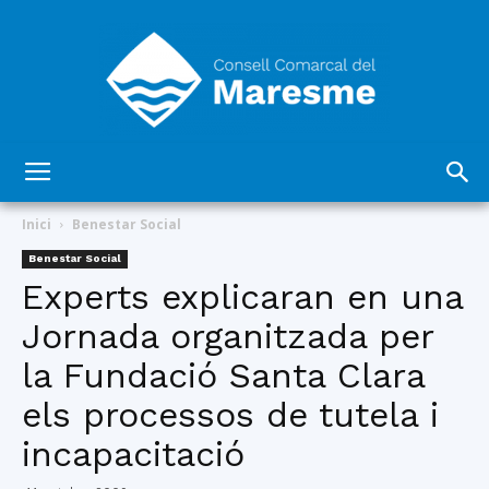
Consell
Inici
Benestar Social
Benestar Social
Experts explicaran en una
Comarcal
Jornada organitzada per
la Fundació Santa Clara
del
els processos de tutela i
incapacitació
Maresme