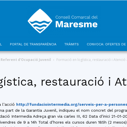
L
PORTAL DE TRANSPARÈNCIA
TRÀMITS
CONVOCA: OFERTES DE 
Consell
Referent d'Ocupació Juvenil
Formació en logística, restauració i Atenció a
stica, restauració i At
Comarcal
a l’acció
http://fundaciointermedia.org/serveis-per-a-persone
forma part de la Garantia Juvenil, indiqueu el nom concret del progr
ció Intermedia Adreça gran via carles III, 62 Data d’inici 21-01-2
divendres de 9 a 14h Total d’hores els cursos duren 185h (2 mesos) 