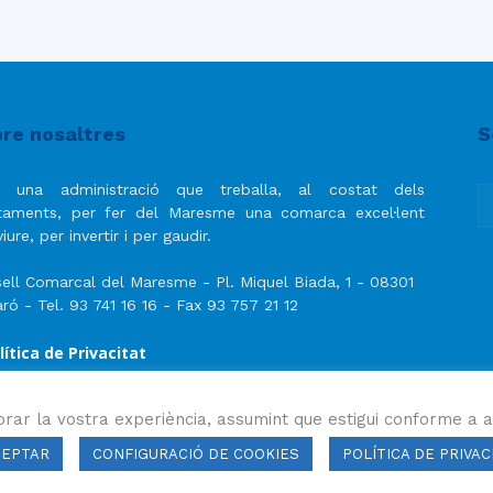
re nosaltres
S
 una administració que treballa, al costat dels
taments, per fer del Maresme una comarca excel·lent
iure, per invertir i per gaudir.
ell Comarcal del Maresme - Pl. Miquel Biada, 1 - 08301
ró - Tel. 93 741 16 16 - Fax 93 757 21 12
lítica de Privacitat
ís Legal
lítica de privacitat de les xarxes socials
orar la vostra experiència, assumint que estigui conforme a a
CEPTAR
CONFIGURACIÓ DE COOKIES
POLÍTICA DE PRIVAC