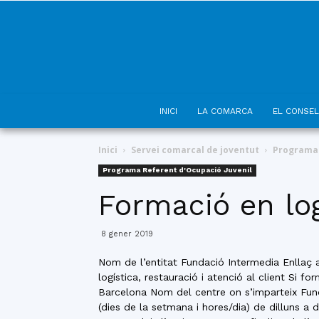
INICI
LA COMARCA
EL CONSEL
Inici
Servei comarcal de joventut
Programa 
Programa Referent d'Ocupació Juvenil
Formació en logí
8 gener 2019
Nom de l’entitat Fundació Intermedia Enllaç 
logística, restauració i atenció al client Si 
Barcelona Nom del centre on s’imparteix Funda
(dies de la setmana i hores/dia) de dilluns a 