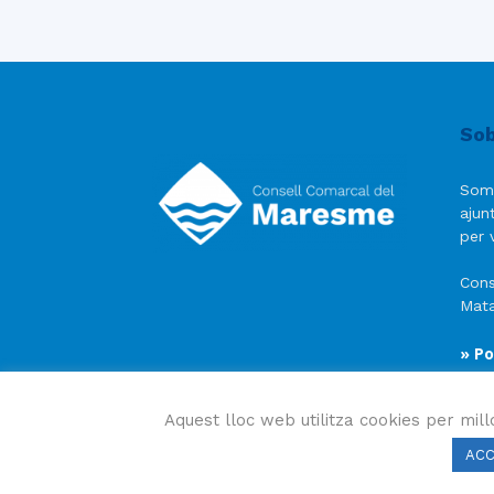
Sob
Som
ajun
per v
Cons
Mata
» Po
» Av
» Po
Aquest lloc web utilitza cookies per mill
AC