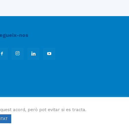
egueix-nos
quest acord, però pot evitar si es tracta.
ITAT