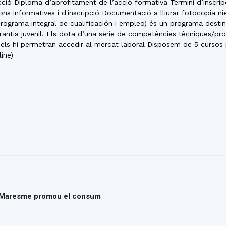
acció Diploma d’aprofitament de l’acció formativa Termini d’inscri
del
ons informatives i d'inscripció Documentació a lliurar fotocopia nie
rograma integral de cualificación i empleo) és un programa destin
arantia juvenil. Els dota d’una sèrie de competències tècniques/prof
els hi permetran accedir al mercat laboral Disposem de 5 cursos pic
line)
Maresme
ra Maresme promou el consum