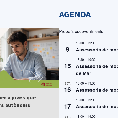
AGENDA
Propers esdeveniments
18:00
–
19:00
SET.
9
Assessoria de mobi
16:30
–
19:30
SET.
15
Assessoria de mobi
de Mar
18:00
–
19:00
SET.
16
Assessoria de mobi
per a joves que
16:00
–
19:00
SET.
17
ors autònoms
Assessoria de mobi
18:00
–
19:00
SET.