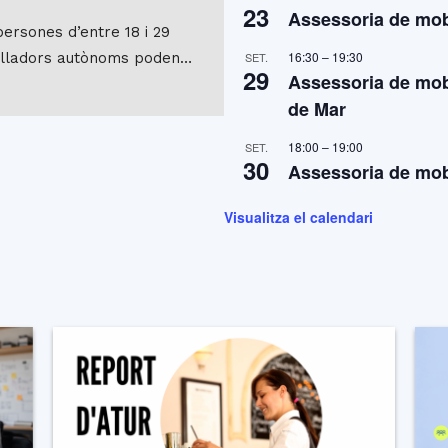
23
Assessoria de mobi
persones d’entre 18 i 29
16:30
–
19:30
balladors autònoms poden…
SET.
29
Assessoria de mobi
de Mar
18:00
–
19:00
SET.
30
Assessoria de mobi
Visualitza el calendari