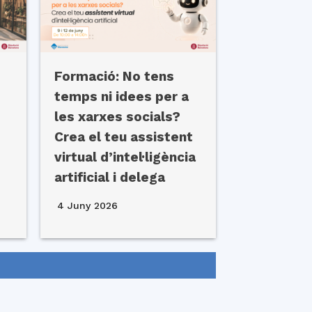
Formació: No tens
temps ni idees per a
les xarxes socials?
Crea el teu assistent
virtual d’intel·ligència
artificial i delega
4 Juny 2026