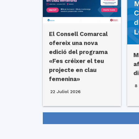
El Consell Comarcal
ofereix una nova
edició del programa
M
«Fes créixer el teu
a
projecte en clau
d
femenina»
8 
22 Juliol 2026