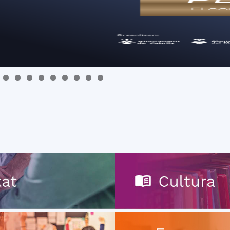
del
Maresme
0
1
2
3
4