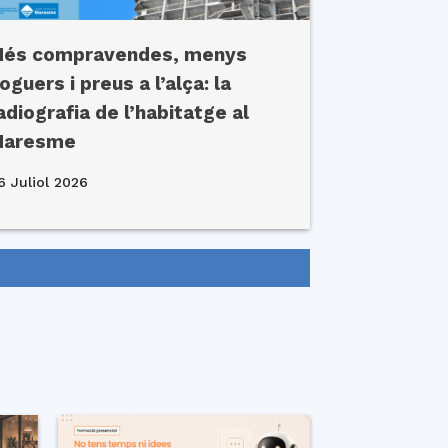
és compravendes, menys
loguers i preus a l’alça: la
adiografia de l’habitatge al
Maresme
6 Juliol 2026