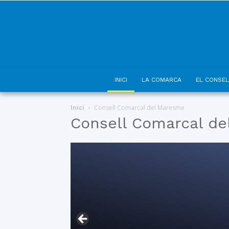
INICI
LA COMARCA
EL CONSEL
Inici
Consell Comarcal del Maresme
Consell Comarcal d