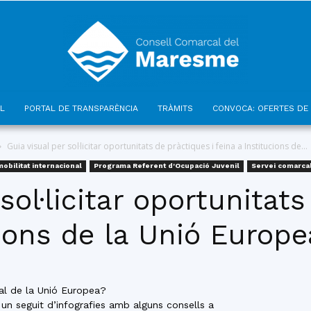
L
PORTAL DE TRANSPARÈNCIA
TRÀMITS
CONVOCA: OFERTES DE 
Consell
Guia visual per sol·licitar oportunitats de pràctiques i feina a Institucions de...
mobilitat internacional
Programa Referent d'Ocupació Juvenil
Servei comarcal
sol·licitar oportunitat
cions de la Unió Europe
Comarcal
ial de la Unió Europea?
 un seguit d’infografies amb alguns consells a