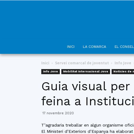
INICI
LA COMARCA
EL CONSEL
Inici
Servei comarcal de joventut
Info Jove
Info Jove
Mobilitat Internacional Jove
Notícies de 
Guia visual per 
feina a Institu
17 novembre 2020
T’agradaria treballar en algun organisme ofic
El Ministeri d’Exteriors d’Espanya ha elaborat