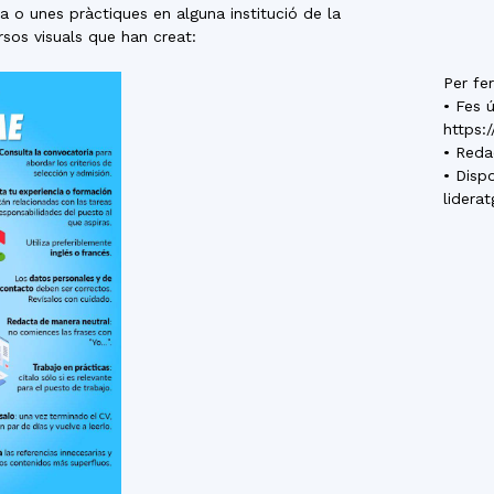
del
na o unes pràctiques en alguna institució de la
sos visuals que han creat:
Per fe
• Fes 
https:/
Maresme
• Reda
• Disp
lidera