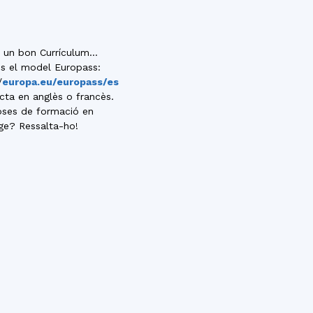
r un bon Currículum…
ús el model Europass:
/
europa.eu/europass/es
cta en anglès o francès.
oses de formació en
tge? Ressalta-ho!