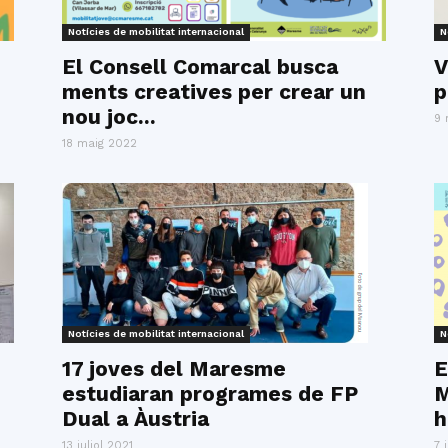
del
Notícies de mobilitat internacional
N
El Consell Comarcal busca
V
ments creatives per crear un
p
nou joc...
9 
Maresme
18 maig 2022
Notícies de mobilitat internacional
N
17 joves del Maresme
E
estudiaran programes de FP
M
Dual a Àustria
h
13 juliol 2021
7 