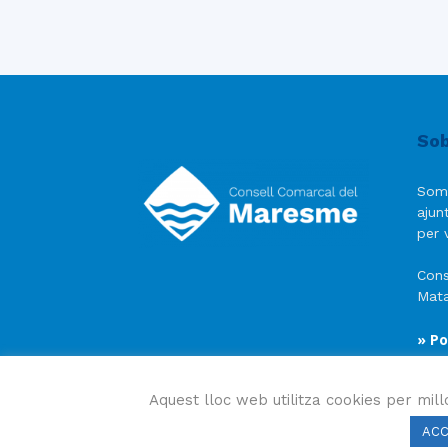
Sob
Som
ajun
per v
Cons
Mata
» Po
» Av
» Po
Aquest lloc web utilitza cookies per mill
AC