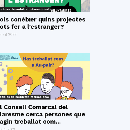
otícies de mobilitat internacional
ols conèixer quins projectes
ots fer a l’estranger?
maig 2022
otícies de mobilitat internacional
l Consell Comarcal del
aresme cerca persones que
agin treballat com...
juliol 2021