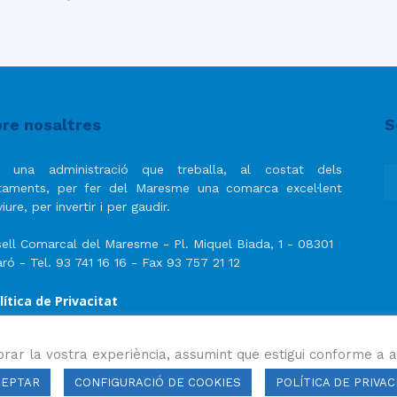
re nosaltres
S
 una administració que treballa, al costat dels
taments, per fer del Maresme una comarca excel·lent
iure, per invertir i per gaudir.
ell Comarcal del Maresme - Pl. Miquel Biada, 1 - 08301
ró - Tel. 93 741 16 16 - Fax 93 757 21 12
lítica de Privacitat
ís Legal
lítica de privacitat de les xarxes socials
orar la vostra experiència, assumint que estigui conforme a a
CEPTAR
CONFIGURACIÓ DE COOKIES
POLÍTICA DE PRIVAC