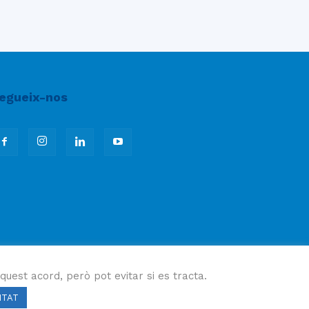
egueix-nos
quest acord, però pot evitar si es tracta.
ITAT