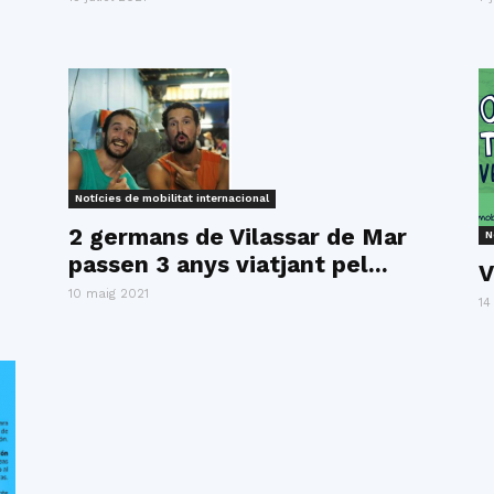
Notícies de mobilitat internacional
2 germans de Vilassar de Mar
N
passen 3 anys viatjant pel...
V
10 maig 2021
14