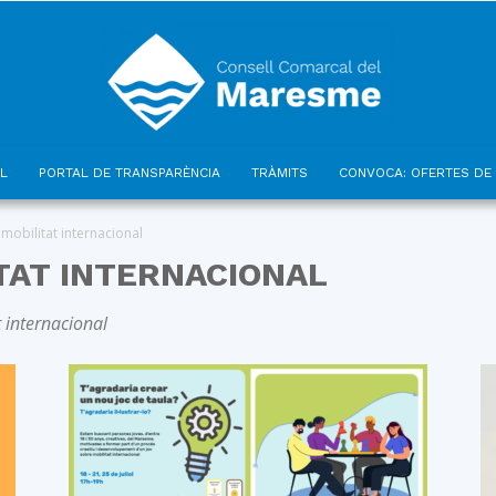
L
PORTAL DE TRANSPARÈNCIA
TRÀMITS
CONVOCA: OFERTES DE 
Consell
 mobilitat internacional
ITAT INTERNACIONAL
t internacional
Comarcal