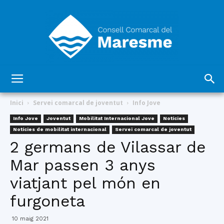
Consell
Inici
Servei comarcal de joventut
Info Jove
Info Jove
Joventut
Mobilitat Internacional Jove
Notícies
Notícies de mobilitat internacional
Servei comarcal de joventut
Comarcal
2 germans de Vilassar de
Mar passen 3 anys
viatjant pel món en
del
furgoneta
10 maig 2021
Maresme