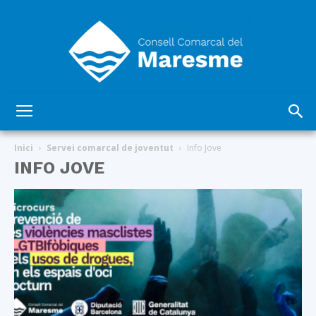
Consell
Inici
Servei comarcal de joventut
Info Jove
INFO JOVE
Comarcal
del
Maresme