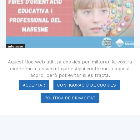
Info Jove
Les ROJ participaran activament en
Aquest lloc web utilitza cookies per millorar la vostra
les fires i jornades d’orientació
experiència, assumint que estigui conforme a aquest
educativa...
acord, però pot evitar si es tracta.
9 febrer 2023
ACCEPTAR
CONFIGURACIÓ DE COOKIES
POLÍTICA DE PRIVACITAT