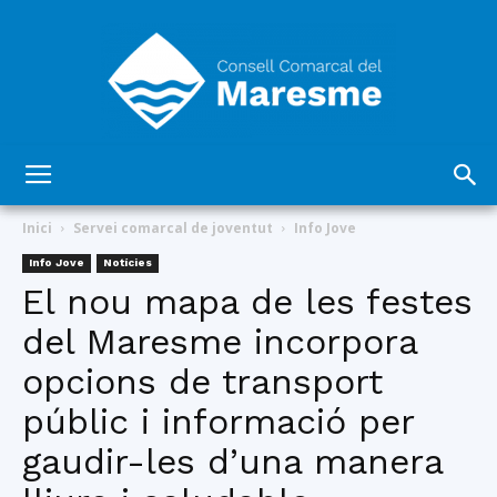
Consell
Inici
Servei comarcal de joventut
Info Jove
Info Jove
Notícies
El nou mapa de les festes
Comarcal
del Maresme incorpora
opcions de transport
del
públic i informació per
gaudir-les d’una manera
Maresme