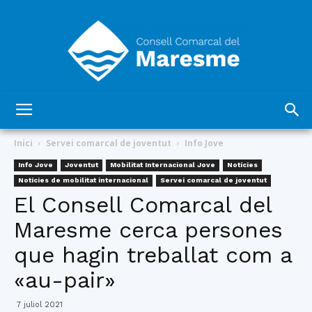
Consell
Inici
Servei comarcal de joventut
Info Jove
Info Jove
Joventut
Mobilitat Internacional Jove
Notícies
Notícies de mobilitat internacional
Servei comarcal de joventut
Comarcal
El Consell Comarcal del
Maresme cerca persones
que hagin treballat com a
del
«au-pair»
7 juliol 2021
Maresme