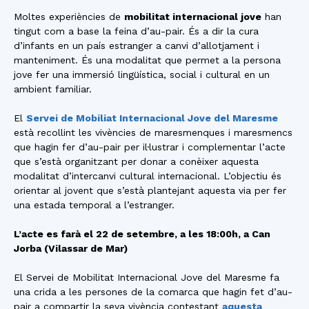
Moltes experiències de
mobilitat internacional jove
han
tingut com a base la feina d’au-pair. És a dir la cura
d’infants en un país estranger a canvi d’allotjament i
manteniment. És una modalitat que permet a la persona
jove fer una immersió lingüística, social i cultural en un
ambient familiar.
El
Servei de Mobiliat Internacional Jove del Maresme
està recollint les vivències de maresmenques i maresmencs
que hagin fer d’au-pair per il·lustrar i complementar l’acte
que s’està organitzant per donar a conèixer aquesta
modalitat d’intercanvi cultural internacional. L’objectiu és
orientar al jovent que s’està plantejant aquesta via per fer
una estada temporal a l’estranger.
L’acte es farà el 22 de setembre, a les 18:00h, a Can
Jorba (Vilassar de Mar)
El Servei de Mobilitat Internacional Jove del Maresme fa
una crida a les persones de la comarca que hagin fet d’au-
pair a compartir la seva vivència contestant
aquesta