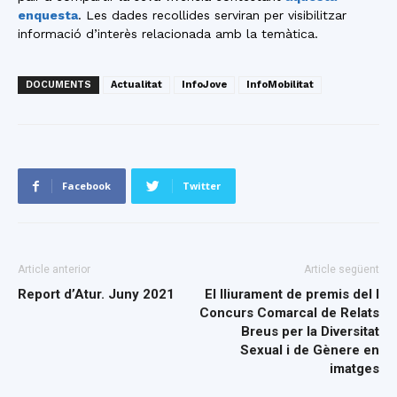
enquesta
. Les dades recollides serviran per visibilitzar
informació d’interès relacionada amb la temàtica.
DOCUMENTS
Actualitat
InfoJove
InfoMobilitat
Facebook
Twitter
Article anterior
Article següent
Report d’Atur. Juny 2021
El lliurament de premis del I
Concurs Comarcal de Relats
Breus per la Diversitat
Sexual i de Gènere en
imatges