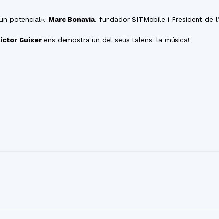
 un potencial»,
Marc Bonavia
, fundador SITMobile i President de l
íctor Guixer
ens demostra un del seus talens: la música!