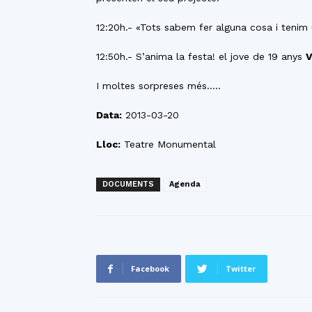
12:20h.- «Tots sabem fer alguna cosa i tenim
12:50h.- S’anima la festa! el jove de 19 anys
V
I moltes sorpreses més…..
Data:
2013-03-20
Lloc:
Teatre Monumental
DOCUMENTS
Agenda
Facebook
Twitter