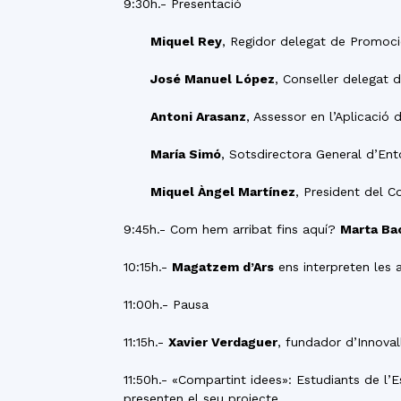
9:30h.- Presentació
Miquel Rey
, Regidor delegat de Promoci
José Manuel López
, Conseller delegat
Antoni Arasanz
, Assessor en l’Aplicaci
María Simó
, Sotsdirectora General d’Ento
Miquel Àngel Martínez
, President del 
9:45h.- Com hem arribat fins aquí?
Marta Ba
10:15h.-
Magatzem d’Ars
ens interpreten les 
11:00h.- Pausa
11:15h.-
Xavier Verdaguer
, fundador d’Innoval
11:50h.- «Compartint idees»: Estudiants de l’
presenten el seu projecte.