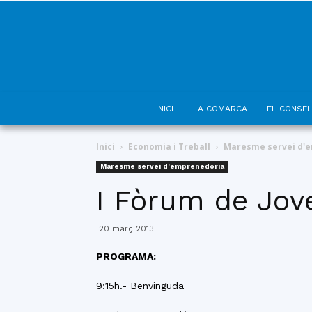
INICI
LA COMARCA
EL CONSEL
Inici
Economia i Treball
Maresme servei d'
Maresme servei d'emprenedoria
I Fòrum de Jo
20 març 2013
PROGRAMA:
9:15h.- Benvinguda