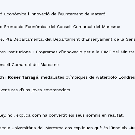
del
ó Econòmica i Innovació de l’Ajuntament de Mataró
 de Promoció Econòmica del Consell Comarcal del Maresme
ó del Pla Departamental del Departament d’Ensenyament de la Gene
Maresme
rn Institucional i Programes d’Innovació per a la PIME del Minister
Consell Comarcal del Maresme
ch
i
Roser Tarragó
, medallistes olímpiques de waterpolo Londres
aventures d’uns joves emprenedors
ley,Inc., explica com ha convertit els seus somnis en realitat.
Escola Universitària del Maresme ens expliquen què és l’Innolab.
Ju