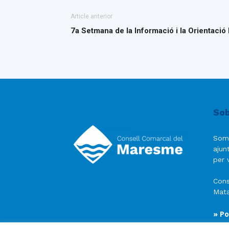
Article anterior
7a Setmana de la Informació i la Orientació
Sob
Som
ajun
per v
Cons
Mata
» Po
» Av