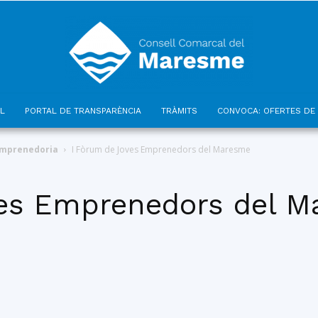
L
PORTAL DE TRANSPARÈNCIA
TRÀMITS
CONVOCA: OFERTES DE 
Consell
emprenedoria
I Fòrum de Joves Emprenedors del Maresme
ves Emprenedors del 
Comarcal