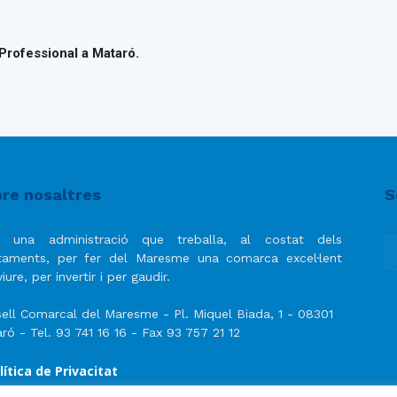
 Professional a Mataró.
re nosaltres
S
 una administració que treballa, al costat dels
taments, per fer del Maresme una comarca excel·lent
iure, per invertir i per gaudir.
ell Comarcal del Maresme - Pl. Miquel Biada, 1 - 08301
ró - Tel. 93 741 16 16 - Fax 93 757 21 12
lítica de Privacitat
ís Legal