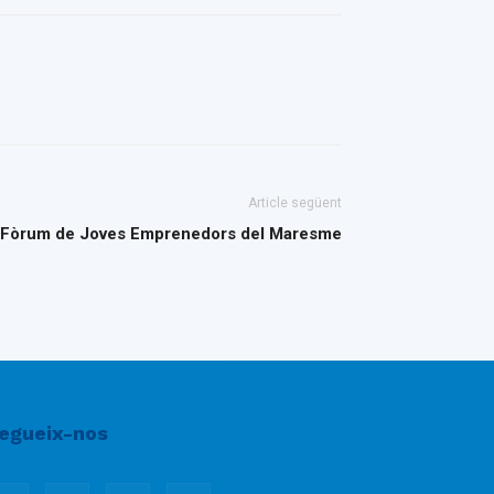
Article següent
 Fòrum de Joves Emprenedors del Maresme
egueix-nos