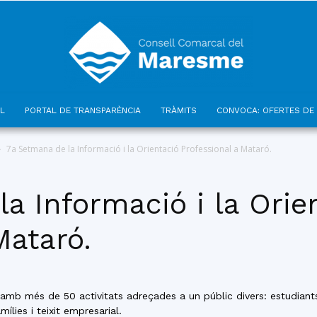
L
PORTAL DE TRANSPARÈNCIA
TRÀMITS
CONVOCA: OFERTES DE 
Consell
7a Setmana de la Informació i la Orientació Professional a Mataró.
a Informació i la Orie
Mataró.
Comarcal
P amb més de 50 activitats adreçades a un públic divers: estudiants
mílies i teixit empresarial.