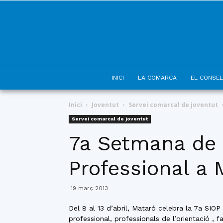
INICI
LA COMARCA
EL CONSEL
Inici
Joventut
Servei comarcal de joventut
Servei comarcal de joventut
7a Setmana de l
Professional a 
19 març 2013
Del 8 al 13 d’abril, Mataró celebra la 7a SIO
professional, professionals de l’orientació , fa