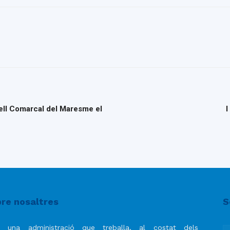
sell Comarcal del Maresme el
I
re nosaltres
S
 una administració que treballa, al costat dels