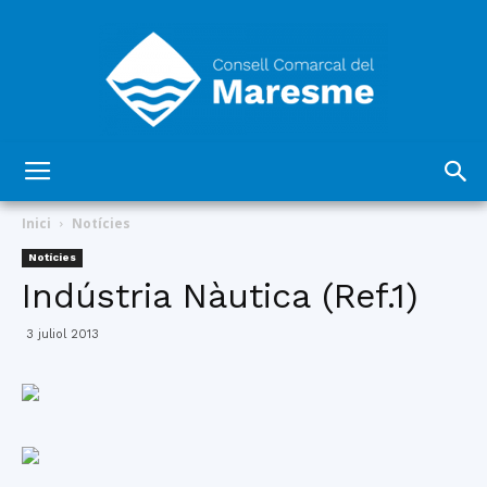
Consell
Inici
Notícies
Notícies
Indústria Nàutica (Ref.1)
Comarcal
3 juliol 2013
del
Maresme