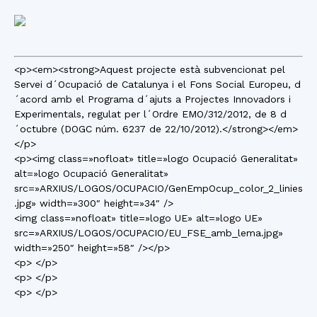
<p><em><strong>Aquest projecte està subvencionat pel
Servei d´Ocupació de Catalunya i el Fons Social Europeu, d
´acord amb el Programa d´ajuts a Projectes Innovadors i
Experimentals, regulat per l´Ordre EMO/312/2012, de 8 d
´octubre (DOGC núm. 6237 de 22/10/2012).</strong></em>
</p>
<p><img class=»nofloat» title=»logo Ocupació Generalitat»
alt=»logo Ocupació Generalitat»
src=»ARXIUS/LOGOS/OCUPACIO/GenEmpOcup_color_2_linies
.jpg» width=»300″ height=»34″ />
<img class=»nofloat» title=»logo UE» alt=»logo UE»
src=»ARXIUS/LOGOS/OCUPACIO/EU_FSE_amb_lema.jpg»
width=»250″ height=»58″ /></p>
<p> </p>
<p> </p>
<p> </p>