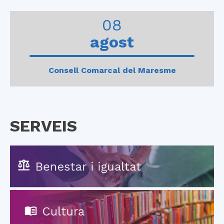
0
1
2
3
4
08
agost
Consell Comarcal del Maresme
SERVEIS