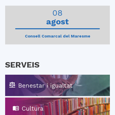
0
1
2
3
4
08
agost
Consell Comarcal del Maresme
SERVEIS