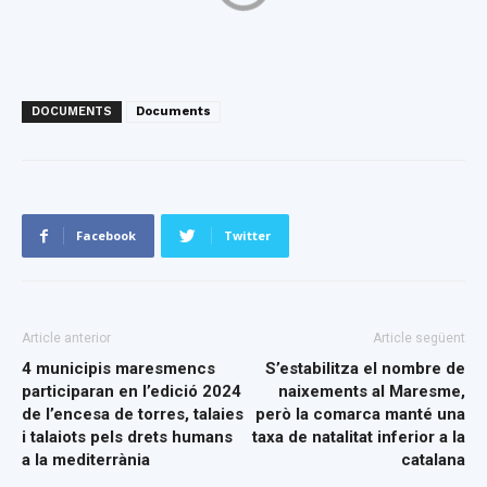
DOCUMENTS
Documents
Facebook
Twitter
Article anterior
Article següent
4 municipis maresmencs
S’estabilitza el nombre de
participaran en l’edició 2024
naixements al Maresme,
de l’encesa de torres, talaies
però la comarca manté una
i talaiots pels drets humans
taxa de natalitat inferior a la
a la mediterrània
catalana