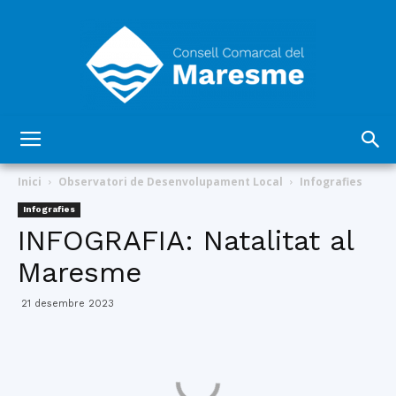
Consell
Inici
Observatori de Desenvolupament Local
Infografies
Infografies
INFOGRAFIA: Natalitat al
Comarcal
Maresme
21 desembre 2023
del
Maresme