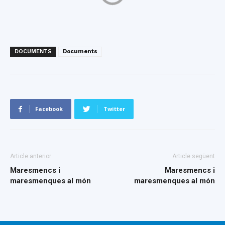
DOCUMENTS
Documents
Facebook
Twitter
Article anterior
Article següent
Maresmencs i
Maresmencs i
maresmenques al món
maresmenques al món