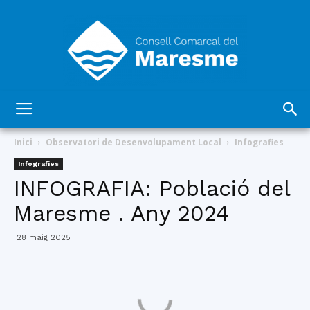
Consell
Inici
Observatori de Desenvolupament Local
Infografies
Infografies
INFOGRAFIA: Població del
Comarcal
Maresme . Any 2024
28 maig 2025
del
Maresme