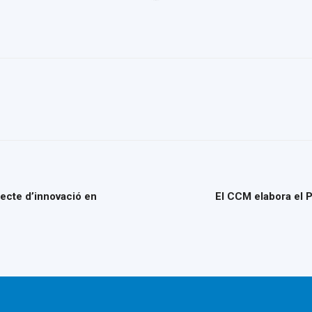
del
Maresme
jecte d’innovació en
El CCM elabora el 