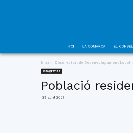
INICI
LA COMARCA
EL CONSEL
Inici
Observatori de Desenvolupament Local
Infografies
Població reside
29 abril 2021