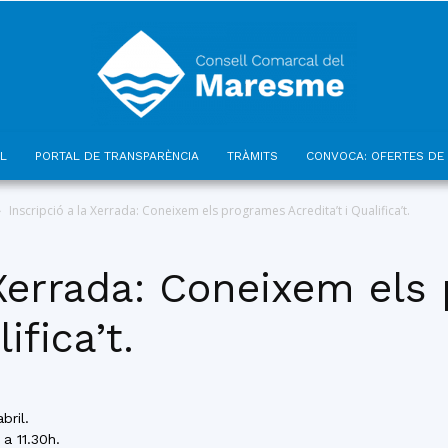
L
PORTAL DE TRANSPARÈNCIA
TRÀMITS
CONVOCA: OFERTES DE 
Consell
Inscripció a la Xerrada: Coneixem els programes Acredita’t i Qualifica’t.
 Xerrada: Coneixem el
ifica’t.
Comarcal
bril.
 a 11.30h.