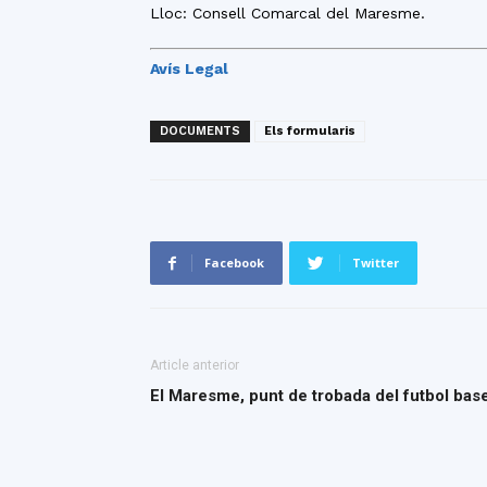
Lloc: Consell Comarcal del Maresme.
Avís Legal
DOCUMENTS
Els formularis
Facebook
Twitter
Article anterior
El Maresme, punt de trobada del futbol base