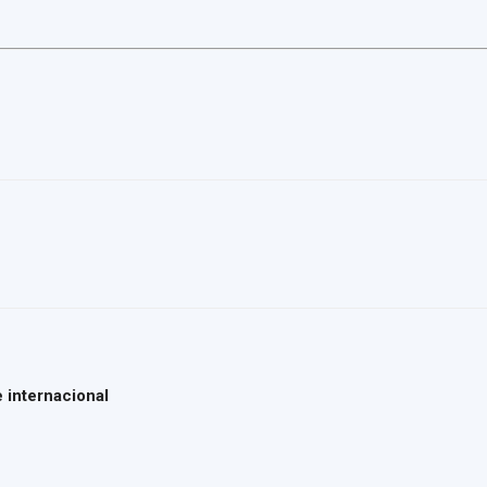
del
Maresme
 internacional