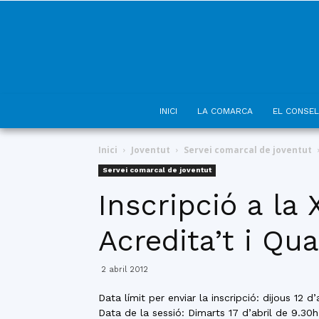
INICI
LA COMARCA
EL CONSEL
Inici
Joventut
Servei comarcal de joventut
Servei comarcal de joventut
Inscripció a la
Acredita’t i Qual
2 abril 2012
Data límit per enviar la inscripció: dijous 12 d’a
Data de la sessió: Dimarts 17 d’abril de 9.30h