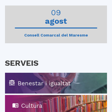
0
1
2
3
4
09
agost
Consell Comarcal del Maresme
SERVEIS