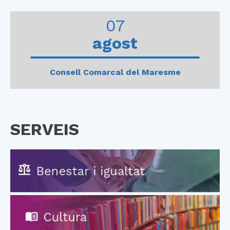
0
1
2
3
4
07
agost
Consell Comarcal del Maresme
SERVEIS