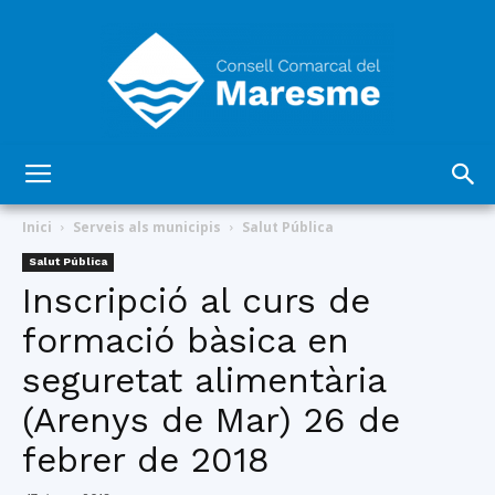
Consell
Inici
Serveis als municipis
Salut Pública
Salut Pública
Inscripció al curs de
Comarcal
formació bàsica en
seguretat alimentària
del
(Arenys de Mar) 26 de
febrer de 2018
Maresme