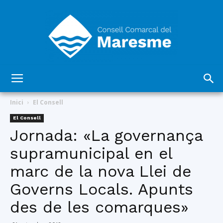
Consell
Inici
El Consell
El Consell
Jornada: «La governança
Comarcal
supramunicipal en el
marc de la nova Llei de
del
Governs Locals. Apunts
des de les comarques»
Maresme