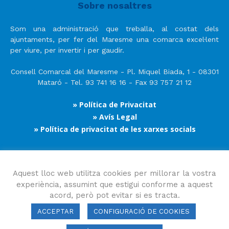
Sobre nosaltres
Som una administració que treballa, al costat dels
ajuntaments, per fer del Maresme una comarca excel·lent
per viure, per invertir i per gaudir.
Consell Comarcal del Maresme - Pl. Miquel Biada, 1 - 08301
Mataró - Tel. 93 741 16 16 - Fax 93 757 21 12
» Política de Privacitat
» Avís Legal
» Política de privacitat de les xarxes socials
Segueix-nos
Aquest lloc web utilitza cookies per millorar la vostra
experiència, assumint que estigui conforme a aquest
acord, però pot evitar si es tracta.
ACCEPTAR
CONFIGURACIÓ DE COOKIES