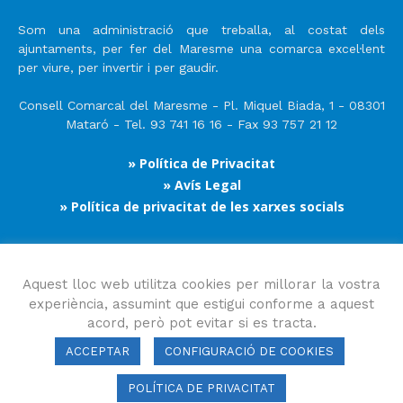
Som una administració que treballa, al costat dels
ajuntaments, per fer del Maresme una comarca excel·lent
per viure, per invertir i per gaudir.
Consell Comarcal del Maresme - Pl. Miquel Biada, 1 - 08301
Mataró - Tel. 93 741 16 16 - Fax 93 757 21 12
» Política de Privacitat
» Avís Legal
» Política de privacitat de les xarxes socials
Segueix-nos
Aquest lloc web utilitza cookies per millorar la vostra
experiència, assumint que estigui conforme a aquest
acord, però pot evitar si es tracta.
ACCEPTAR
CONFIGURACIÓ DE COOKIES
POLÍTICA DE PRIVACITAT
Consell Comarcal del Maresme 2023 Copyright © Tots els drets