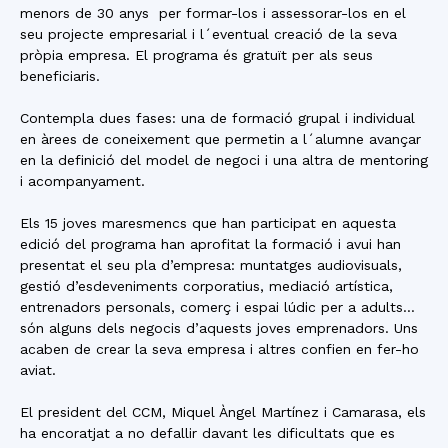
menors de 30 anys per formar-los i assessorar-los en el
seu projecte empresarial i l´eventual creació de la seva
pròpia empresa. El programa és gratuït per als seus
beneficiaris.
Contempla dues fases: una de formació grupal i individual
en àrees de coneixement que permetin a l´alumne avançar
en la definició del model de negoci i una altra de mentoring
i acompanyament.
Els 15 joves maresmencs que han participat en aquesta
edició del programa han aprofitat la formació i avui han
presentat el seu pla d’empresa: muntatges audiovisuals,
gestió d’esdeveniments corporatius, mediació artística,
entrenadors personals, comerç i espai lúdic per a adults…
són alguns dels negocis d’aquests joves emprenadors. Uns
acaben de crear la seva empresa i altres confien en fer-ho
aviat.
El president del CCM, Miquel Àngel Martínez i Camarasa, els
ha encoratjat a no defallir davant les dificultats que es