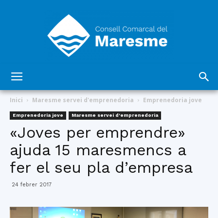
Consell
Inici
Maresme servei d'emprenedoria
Emprenedoria jove
Emprenedoria jove
Maresme servei d'emprenedoria
«Joves per emprendre»
Comarcal
ajuda 15 maresmencs a
fer el seu pla d’empresa
del
24 febrer 2017
Maresme