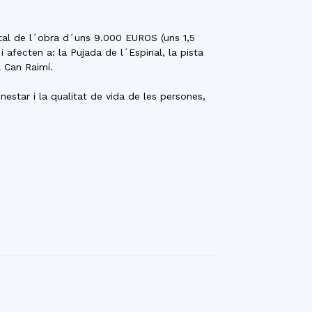
tal de l´obra d´uns 9.000 EUROS (uns 1,5
 afecten a: la Pujada de l´Espinal, la pista
 Can Raimí.
star i la qualitat de vida de les persones,