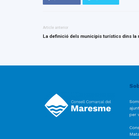
Article anterior
La definició dels municipis turístics dins la
Sob
Som
ajun
per v
Cons
Mata