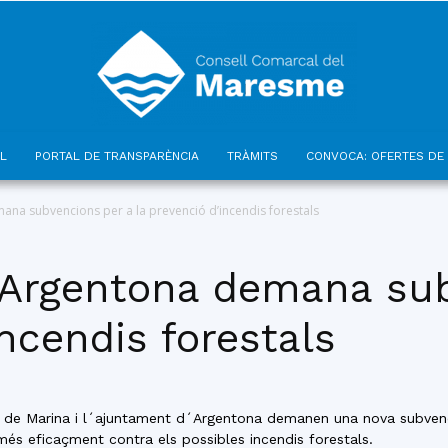
L
PORTAL DE TRANSPARÈNCIA
TRÀMITS
CONVOCA: OFERTES DE 
Consell
ana subvencions per a la prevenció d’incendis forestals
’Argentona demana sub
incendis forestals
Comarcal
 de Marina i l´ajuntament d´Argentona demanen una nova subvenci
més eficaçment contra els possibles incendis forestals.