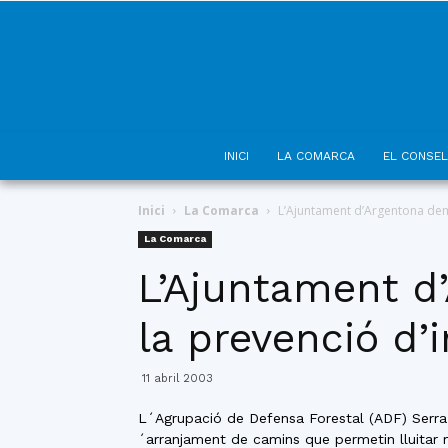
INICI
LA COMARCA
EL CONSEL
Inici
La Comarca
L’Ajuntament d’Argentona dem
La Comarca
L’Ajuntament d
la prevenció d’
11 abril 2003
L´Agrupació de Defensa Forestal (ADF) Serra
´arranjament de camins que permetin lluitar 