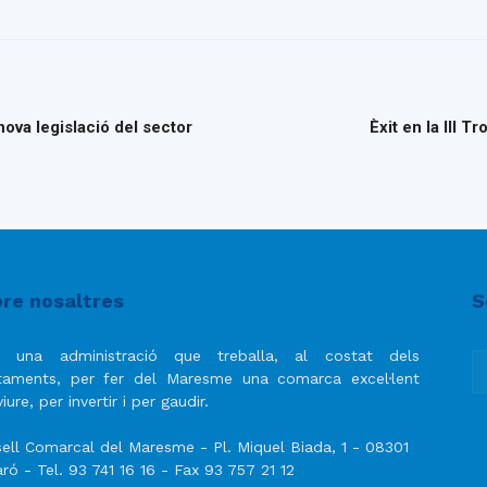
 nova legislació del sector
Èxit en la III 
re nosaltres
S
 una administració que treballa, al costat dels
taments, per fer del Maresme una comarca excel·lent
iure, per invertir i per gaudir.
ell Comarcal del Maresme - Pl. Miquel Biada, 1 - 08301
ró - Tel. 93 741 16 16 - Fax 93 757 21 12