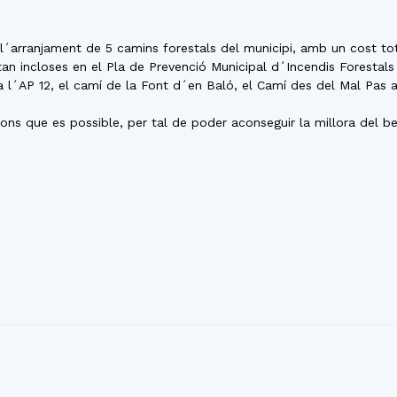
del
l´arranjament de 5 camins forestals del municipi, amb un cost to
n incloses en el Pla de Prevenció Municipal d´Incendis Forestals i
 l´AP 12, el camí de la Font d´en Baló, el Camí des del Mal Pas a
 que es possible, per tal de poder aconseguir la millora del bene
Maresme