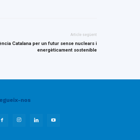
Article següent
ència Catalana per un futur sense nuclears i
energèticament sostenible
egueix-nos