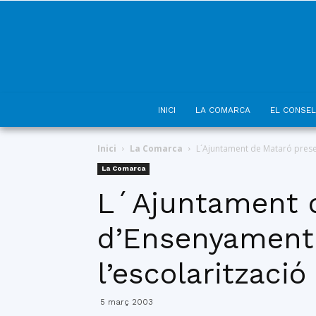
INICI
LA COMARCA
EL CONSEL
Inici
La Comarca
L´Ajuntament de Mataró presen
La Comarca
L´Ajuntament d
d’Ensenyament l
l’escolarització
5 març 2003