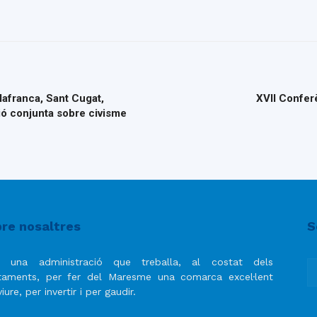
lafranca, Sant Cugat,
XVII Confer
ió conjunta sobre civisme
re nosaltres
S
 una administració que treballa, al costat dels
taments, per fer del Maresme una comarca excel·lent
iure, per invertir i per gaudir.