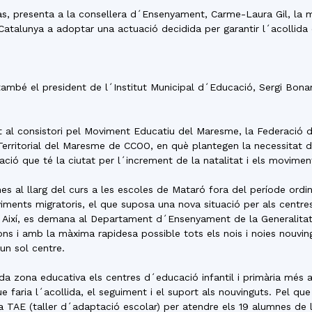
del
as, presenta a la consellera d´Ensenyament, Carme-Laura Gil, la 
 Catalunya a adoptar una actuació decidida per garantir l´acollida d
n també el president de l´Institut Municipal d´Educació, Sergi Bona
Maresme
 al consistori pel Moviment Educatiu del Maresme, la Federació
 Territorial del Maresme de CCOO, en què plantegen la necessitat d
ó que té la ciutat per l´increment de la natalitat i els moviment
s al llarg del curs a les escoles de Mataró fora del període ordi
iments migratoris, el que suposa una nova situació per als centre
. Així, es demana al Departament d´Ensenyament de la Generalitat
ons i amb la màxima rapidesa possible tots els nois i noies nouvingut
un sol centre.
a zona educativa els centres d´educació infantil i primària més a
faria l´acollida, el seguiment i el suport als nouvinguts. Pel qu
ula TAE (taller d´adaptació escolar) per atendre els 19 alumnes de