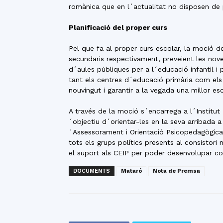
romànica que en l´actualitat no disposen de 
Planificació del proper curs
Pel que fa al proper curs escolar, la moció de
secundaris respectivament, preveient les noves
d´aules públiques per a l´educació infantil 
tant els centres d´educació primària com els 
nouvingut i garantir a la vegada una millor esc
A través de la moció s´encarrega a l´Institut
´objectiu d´orientar-les en la seva arribada 
´Assessorament i Orientació Psicopedagògica
tots els grups polítics presents al consistor
el suport als CEIP per poder desenvolupar co
DOCUMENTS
Mataró
Nota de Premsa