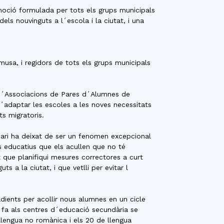
moció formulada per tots els grups municipals
els nouvinguts a l´escola i la ciutat, i una
musa, i regidors de tots els grups municipals
 d´Associacions de Pares d´Alumnes de
´adaptar les escoles a les noves necessitats
s migratoris.
nari ha deixat de ser un fenomen excepcional
s educatius que els acullen que no té
 que planifiqui mesures correctores a curt
s a la ciutat, i que vetlli per evitar l
dients per acollir nous alumnes en un cicle
e fa als centres d´educació secundària se
 llengua no romànica i els 20 de llengua