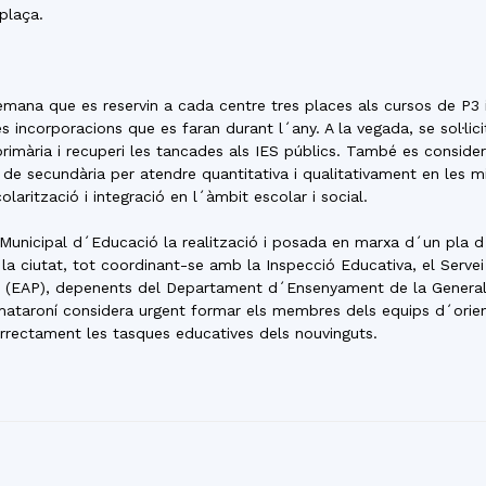
plaça.
mana que es reservin a cada centre tres places als cursos de P3 i 1
 incorporacions que es faran durant l´any. A la vegada, se sol·lic
i primària i recuperi les tancades als IES públics. També es cons
de secundària per atendre quantitativa i qualitativament en les m
olarització i integració en l´àmbit escolar i social.
 Municipal d´Educació la realització i posada en marxa d´un pla d
a la ciutat, tot coordinant-se amb la Inspecció Educativa, el Serv
 (EAP), depenents del Departament d´Ensenyament de la Generali
i mataroní considera urgent formar els membres dels equips d´orien
rrectament les tasques educatives dels nouvinguts.