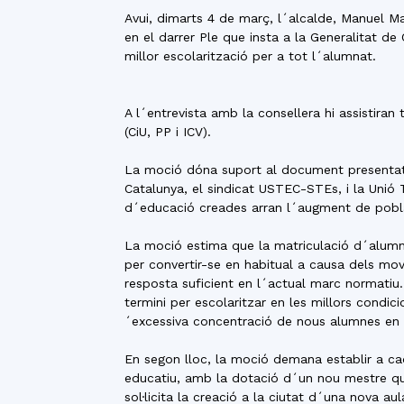
Avui, dimarts 4 de març, l´alcalde, Manuel M
en el darrer Ple que insta a la Generalitat de
millor escolarització per a tot l´alumnat.
A l´entrevista amb la consellera hi assistira
(CiU, PP i ICV).
La moció dóna suport al document presentat
Catalunya, el sindicat USTEC-STEs, i la Unió
d´educació creades arran l´augment de poblaci
La moció estima que la matriculació d´alumne
per convertir-se en habitual a causa dels mov
resposta suficient en l´actual marc normatiu
termini per escolaritzar en les millors condici
´excessiva concentració de nous alumnes en 
En segon lloc, la moció demana establir a cad
educatiu, amb la dotació d´un nou mestre que 
sol·licita la creació a la ciutat d´una nova a