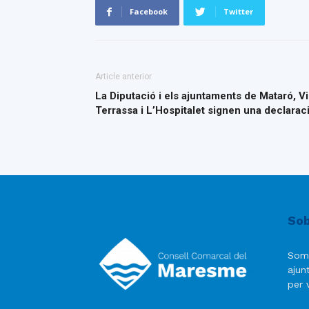
Facebook
Twitter
Article anterior
La Diputació i els ajuntaments de Mataró, Vi
Terrassa i L’Hospitalet signen una declarac
Sob
Som
ajun
per v