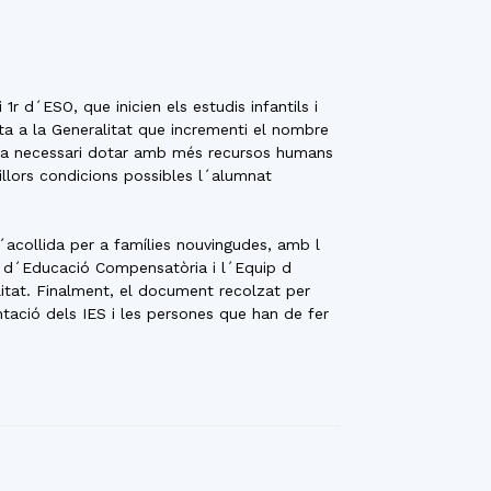
r d´ESO, que inicien els estudis infantils i
ita a la Generalitat que incrementi el nombre
idera necessari dotar amb més recursos humans
illors condicions possibles l´alumnat
´acollida per a famílies nouvingudes, amb l
ei d´Educació Compensatòria i l´Equip d
tat. Finalment, el document recolzat per
tació dels IES i les persones que han de fer