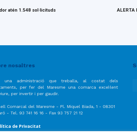
or atén 1.548 sol·licituds
ALERTA 
re nosaltres
S
 una administració que treballa, al costat dels
taments, per fer del Maresme una comarca excel·lent
iure, per invertir i per gaudir.
ell Comarcal del Maresme - Pl. Miquel Biada, 1 - 08301
ró - Tel. 93 741 16 16 - Fax 93 757 21 12
lítica de Privacitat
ís Legal