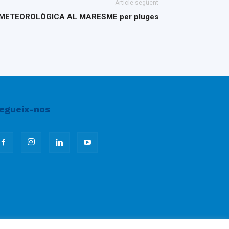
Article següent
METEOROLÒGICA AL MARESME per pluges
egueix-nos