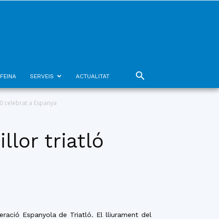
FEINA
SERVEIS
ACTUALITAT
010 celebrat a Espanya
llor triatló
eració Espanyola de Triatló. El lliurament del