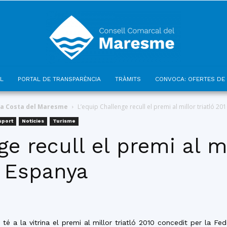
L
PORTAL DE TRANSPARÈNCIA
TRÀMITS
CONVOCA: OFERTES DE 
Consell
ca Costa del Maresme
L’equip Challenge recull el premi al millor triatló 2
sport
Notícies
Turisme
e recull el premi al mi
a Espanya
Comarcal
 a la vitrina el premi al millor triatló 2010 concedit per la Fed