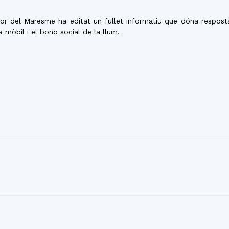
del
or del Maresme ha editat un fullet informatiu que dóna respost
 mòbil i el bono social de la llum.
Maresme