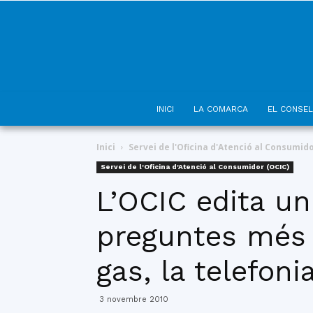
INICI
LA COMARCA
EL CONSEL
Inici
Servei de l'Oficina d'Atenció al Consumido
Servei de l'Oficina d'Atenció al Consumidor (OCIC)
L’OCIC edita un
preguntes més 
gas, la telefoni
3 novembre 2010