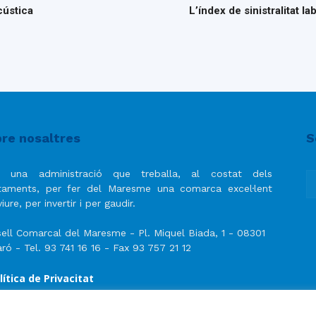
cústica
L’índex de sinistralitat l
re nosaltres
S
 una administració que treballa, al costat dels
taments, per fer del Maresme una comarca excel·lent
iure, per invertir i per gaudir.
ell Comarcal del Maresme - Pl. Miquel Biada, 1 - 08301
ró - Tel. 93 741 16 16 - Fax 93 757 21 12
lítica de Privacitat
ís Legal
lítica de privacitat de les xarxes socials