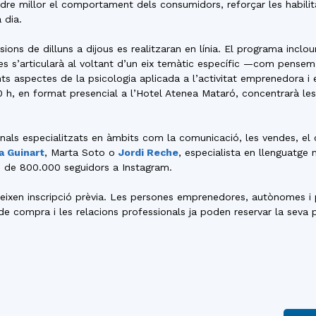
re millor el comportament dels consumidors, reforçar les habilita
 dia.
ssions de dilluns a dijous es realitzaran en línia. El programa incl
dies s’articularà al voltant d’un eix temàtic específic —com pen
s aspectes de la psicologia aplicada a l’activitat emprenedora i 
00 h, en format presencial a l’Hotel Atenea Mataró, concentrarà l
ionals especialitzats en àmbits com la comunicació, les vendes, e
ia Guinart
, Marta Soto o
Jordi Reche
, especialista en llenguatg
és de 800.000 seguidors a Instagram.
ereixen inscripció prèvia. Les persones emprenedores, autònomes i p
 de compra i les relacions professionals ja poden reservar la seva