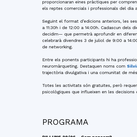
proporcionaran eines pràctiques per comprend
els reptes comercials i professionals del dia a
Seguint el format d’edicions anteriors, les se
a 11:30h i de 12:00 a 14:00h. Cadascun dels 
decidim— que permetrà aprofundir en diferent
celebrarà divendres 3 de juliol de 9:00 a 14:
de networking.
Entre els ponents participants hi ha profess
neuromàrqueting. Destaquen noms com
Silv
trajectòria divulgativa i una comunitat de m
Totes les activitats són gratuïtes, però requ
psicològiques que influeixen en les decisions
PROGRAMA