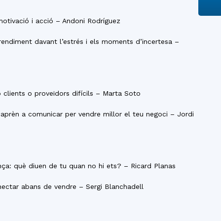
motivació i acció – Andoni Rodríguez
rendiment davant l’estrés i els moments d’incertesa –
 clients o proveïdors difícils – Marta Soto
: aprèn a comunicar per vendre millor el teu negoci – Jordi
nça: què diuen de tu quan no hi ets? – Ricard Planas
nectar abans de vendre – Sergi Blanchadell