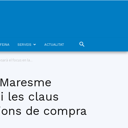
FEINA
SERVEIS
ACTUALITAT
rà el focus en la...
l Maresme
i les claus
sions de compra