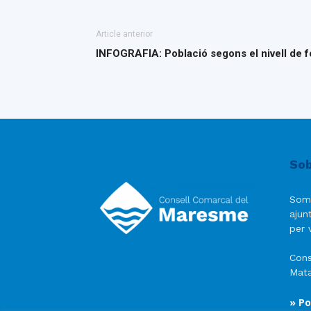
Article anterior
INFOGRAFIA: Població segons el nivell de f
Sob
Som
ajun
per v
Cons
Mata
» Po