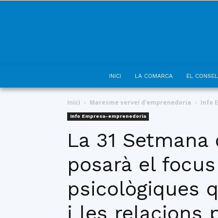
INICI
LA COMARCA
EL CONSEL
Inici
Maresme servei d'emprenedoria
Info
Info Empresa-emprenedoria
La 31 Setmana 
posarà el focus
psicològiques 
i les relacions 