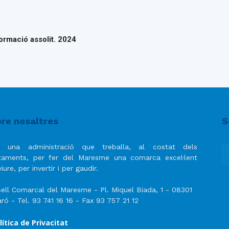
ormació assolit. 2024
re nosaltres
S
 una administració que treballa, al costat dels
taments, per fer del Maresme una comarca excel·lent
iure, per invertir i per gaudir.
ell Comarcal del Maresme - Pl. Miquel Biada, 1 - 08301
ró - Tel. 93 741 16 16 - Fax 93 757 21 12
lítica de Privacitat