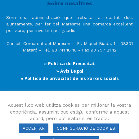
Sobre nosaltres
Som una administració que treballa, al costat dels
ajuntaments, per fer del Maresme una comarca excel·lent
per viure, per invertir i per gaudir.
Consell Comarcal del Maresme - Pl. Miquel Biada, 1 - 08301
Mataró - Tel. 93 741 16 16 - Fax 93 757 21 12
» Política de Privacitat
» Avís Legal
» Política de privacitat de les xarxes socials
Segueix-nos
Aquest lloc web utilitza cookies per millorar la vostra
experiència, assumint que estigui conforme a aquest
acord, però pot evitar si es tracta.
ACCEPTAR
CONFIGURACIÓ DE COOKIES