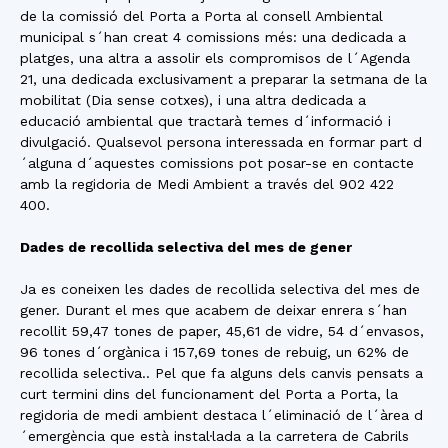
de la comissió del Porta a Porta al consell Ambiental
municipal s´han creat 4 comissions més: una dedicada a
platges, una altra a assolir els compromisos de l´Agenda
21, una dedicada exclusivament a preparar la setmana de la
mobilitat (Dia sense cotxes), i una altra dedicada a
educació ambiental que tractarà temes d´informació i
divulgació. Qualsevol persona interessada en formar part d
´alguna d´aquestes comissions pot posar-se en contacte
amb la regidoria de Medi Ambient a través del 902 422
400.
Dades de recollida selectiva del mes de gener
Ja es coneixen les dades de recollida selectiva del mes de
gener. Durant el mes que acabem de deixar enrera s´han
recollit 59,47 tones de paper, 45,61 de vidre, 54 d´envasos,
96 tones d´orgànica i 157,69 tones de rebuig, un 62% de
recollida selectiva.. Pel que fa alguns dels canvis pensats a
curt termini dins del funcionament del Porta a Porta, la
regidoria de medi ambient destaca l´eliminació de l´àrea d
´emergència que està instal·lada a la carretera de Cabrils