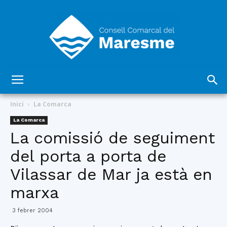
Consell
Inici
La Comarca
La Comarca
La comissió de seguiment
Comarcal
del porta a porta de
Vilassar de Mar ja està en
del
marxa
3 febrer 2004
Maresme