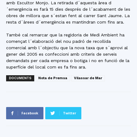
amb Escultor Monjo. La retirada d´aquesta àrea d
´emergència es farà 15 dies després de l´acabament de les
obres de millora que s´estan fent al carrer Sant Jaume. La
resta d´àrees d´emergència es mantindran com fins ara.
També cal remarcar que la regidoria de Medi Ambient ha
començat l´elaboració del nou padró de recollida
comercial amb l´objectiu que la nova taxa que s´aprovi al
gener del 2005 es confeccioni amb criteris de serveis
demandats per cada empresa o botiga i no en funció de la
superfície del local com es fa fins ara.
DOCUMENTS
Nota de Premsa
Vilassar de Mar
Facebook
Twitter