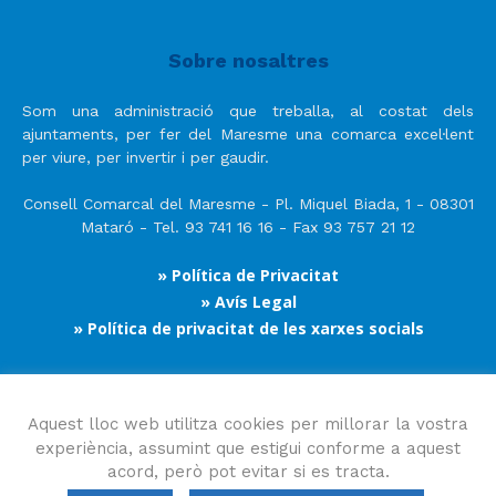
Sobre nosaltres
Som una administració que treballa, al costat dels
ajuntaments, per fer del Maresme una comarca excel·lent
per viure, per invertir i per gaudir.
Consell Comarcal del Maresme - Pl. Miquel Biada, 1 - 08301
Mataró - Tel. 93 741 16 16 - Fax 93 757 21 12
» Política de Privacitat
» Avís Legal
» Política de privacitat de les xarxes socials
Segueix-nos
Aquest lloc web utilitza cookies per millorar la vostra
experiència, assumint que estigui conforme a aquest
acord, però pot evitar si es tracta.