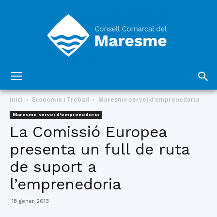
Consell
Inici
Economia i Treball
Maresme servei d'emprenedoria
Maresme servei d'emprenedoria
La Comissió Europea
Comarcal
presenta un full de ruta
de suport a
del
l’emprenedoria
18 gener 2013
Maresme