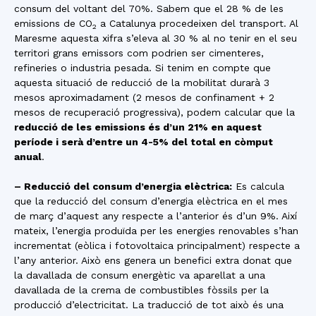
consum del voltant del 70%. Sabem que el 28 % de les
emissions de CO
a Catalunya procedeixen del transport. Al
2
Maresme aquesta xifra s’eleva al 30 % al no tenir en el seu
territori grans emissors com podrien ser cimenteres,
refineries o industria pesada. Si tenim en compte que
aquesta situació de reducció de la mobilitat durarà 3
mesos aproximadament (2 mesos de confinament + 2
mesos de recuperació progressiva), podem calcular que la
reducció de les emissions és d’un 21% en aquest
període i serà d’entre un 4-5% del total en còmput
anual
.
– Reducció del consum d’energia elèctrica:
Es calcula
que la reducció del consum d’energia elèctrica en el mes
de març d’aquest any respecte a l’anterior és d’un 9%. Així
mateix, l’energia produïda per les energies renovables s’han
incrementat (eòlica i fotovoltaica principalment) respecte a
l’any anterior. Això ens genera un benefici extra donat que
la davallada de consum energètic va aparellat a una
davallada de la crema de combustibles fòssils per la
producció d’electricitat. La traducció de tot això és una