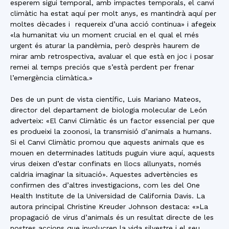
esperem sigui temporal, amb impactes temporals, el canvi
climàtic ha estat aquí per molt anys, es mantindrà aquí per
moltes dècades i requereix d’una acció continua» i afegeix
«la humanitat viu un moment crucial en el qual el més
urgent és aturar la pandèmia, però desprès haurem de
mirar amb retrospectiva, avaluar el que està en joc i posar
remei al temps preciós que s’està perdent per frenar
l’emergència climàtica.»
Des de un punt de vista científic, Luis Mariano Mateos,
director del departament de biologia molecular de León
adverteix: «El Canvi Climàtic és un factor essencial per que
es produeixi la zoonosi, la transmisió d’animals a humans.
Si el Canvi Climàtic promou que aquests animals que es
mouen en determinades latituds puguin viure aquí, aquests
virus deixen d’estar confinats en llocs allunyats, només
caldria imaginar la situació». Aquestes advertències es
confirmen des d’altres investigacions, com les del One
Health Institute de la Universidad de California Davis. La
autora principal Christine Kreuder Johnson destaca: «»La
propagació de virus d’animals és un resultat directe de les
nostres accions que involucren la vida silvestre i el seu