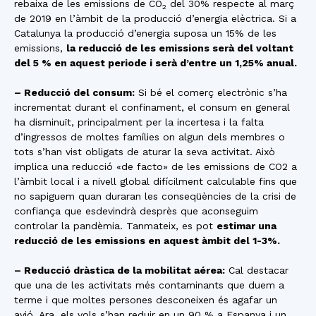
rebaixa de les emissions de CO
del 30% respecte al març
2
de 2019 en l’àmbit de la producció d’energia elèctrica. Si a
Catalunya la producció d’energia suposa un 15% de les
emissions,
la reducció de les emissions serà del voltant
del 5 % en aquest periode i serà d’entre un 1,25% anual.
– Reducció del consum:
Si bé el comerç electrònic s’ha
incrementat durant el confinament, el consum en general
ha disminuït, principalment per la incertesa i la falta
d’ingressos de moltes famílies on algun dels membres o
tots s’han vist obligats de aturar la seva activitat. Això
implica una reducció «de facto» de les emissions de CO2 a
l’àmbit local i a nivell global difícilment calculable fins que
no sapiguem quan duraran les conseqüències de la crisi de
confiança que esdevindrà desprès que aconseguim
controlar la pandèmia. Tanmateix, es pot
estimar una
reducció de les emissions en aquest àmbit del 1-3%.
– Reducció dràstica de la mobilitat aérea:
Cal destacar
que una de les activitats més contaminants que duem a
terme i que moltes persones desconeixen és agafar un
avió. Ara, els vols s’han reduir en un 90 % a Espanya i un