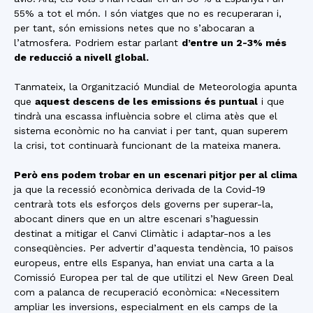
55% a tot el món. I són viatges que no es recuperaran i,
per tant, són emissions netes que no s’abocaran a
l’atmosfera. Podriem estar parlant
d’entre un 2-3% més
de reducció a nivell global.
Tanmateix, la Organització Mundial de Meteorologia apunta
que
aquest descens de les emissions és puntual
i que
tindrà una escassa influència sobre el clima atès que el
sistema econòmic no ha canviat i per tant, quan superem
la crisi, tot continuarà funcionant de la mateixa manera.
Però ens podem trobar en un escenari pitjor per al clima
ja que la recessió econòmica derivada de la Covid-19
centrarà tots els esforços dels governs per superar-la,
abocant diners que en un altre escenari s’haguessin
destinat a mitigar el Canvi Climàtic i adaptar-nos a les
conseqüències. Per advertir d’aquesta tendència, 10 països
europeus, entre ells Espanya, han enviat una carta a la
Comissió Europea per tal de que utilitzi el New Green Deal
com a palanca de recuperació econòmica: «Necessitem
ampliar les inversions, especialment en els camps de la