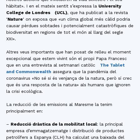
hàbitat». I en el mateix sentit s’expressa la
University
College de Londres
(UCL)
, que ha publicat a la revista
‘
Nature
‘ on exposa que «un clima global més càlid podria
causar pèrdues sobtades i potencialment catastròfiques de
biodiversitat en regions de tot el món al llarg del segle
XXI».
Altres veus importants que han posat de relleu el moment
excepcional que estem vivint són el propi Papa Francesc
que en una entrevista al setmanari catòlic
The Tablet
and Commonwealth
assegura que la pandèmia del
coronavirus «No sé si és venjança de la natura, però sí crec
que és una resposta de la natura» als humans que ignoren
la crisi ecològica.
La reducció de les emissions al Maresme la tenim
principalment en:
–
Reducció dràstica de la mobilitat local
: la principal
empresa d’emmagatzematge i distribució de productes
petrolífers a Espanya (CLH) ha calculat una baixada del