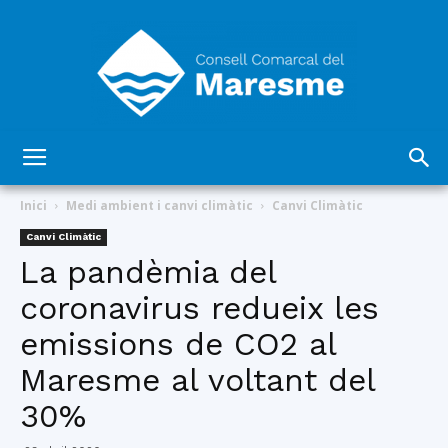
Consell
Inici
Medi ambient i canvi climàtic
Canvi Climàtic
Canvi Climàtic
La pandèmia del
Comarcal
coronavirus redueix les
emissions de CO2 al
del
Maresme al voltant del
30%
Maresme