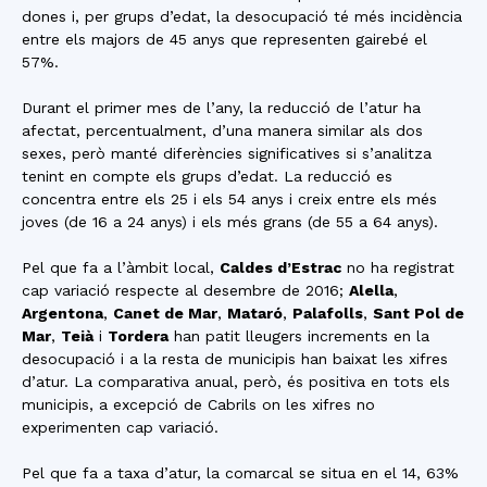
dones i, per grups d’edat, la desocupació té més incidència
entre els majors de 45 anys que representen gairebé el
57%.
Durant el primer mes de l’any, la reducció de l’atur ha
afectat, percentualment, d’una manera similar als dos
sexes, però manté diferències significatives si s’analitza
tenint en compte els grups d’edat. La reducció es
concentra entre els 25 i els 54 anys i creix entre els més
joves (de 16 a 24 anys) i els més grans (de 55 a 64 anys).
Pel que fa a l’àmbit local,
Caldes d’Estrac
no ha registrat
cap variació respecte al desembre de 2016;
Alella
,
Argentona
,
Canet de Mar
,
Mataró
,
Palafolls
,
Sant Pol de
Mar
,
Teià
i
Tordera
han patit lleugers increments en la
desocupació i a la resta de municipis han baixat les xifres
d’atur. La comparativa anual, però, és positiva en tots els
municipis, a excepció de Cabrils on les xifres no
experimenten cap variació.
Pel que fa a taxa d’atur, la comarcal se situa en el 14, 63%