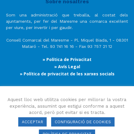
Sobre nosaltres
Som una administració que treballa, al costat dels
ajuntaments, per fer del Maresme una comarca excel·lent
per viure, per invertir i per gaudir.
Consell Comarcal del Maresme - Pl. Miquel Biada, 1 - 08301
Mataró - Tel. 93 741 16 16 - Fax 93 757 21 12
» Política de Privacitat
» Avís Legal
» Política de privacitat de les xarxes socials
Segueix-nos
Aquest lloc web utilitza cookies per millorar la vostra
experiència, assumint que estigui conforme a aquest
acord, però pot evitar si es tracta.
ACCEPTAR
CONFIGURACIÓ DE COOKIES