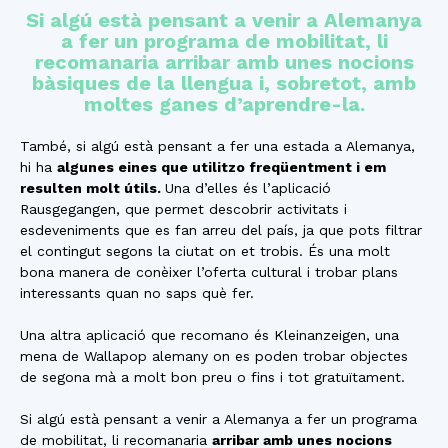
Si algú està pensant a venir a Alemanya
a fer un programa de mobilitat, li
recomanaria arribar amb unes nocions
bàsiques de la llengua i, sobretot, amb
moltes ganes d’aprendre-la.
També, si algú està pensant a fer una estada a Alemanya,
hi ha
algunes eines que utilitzo freqüentment i em
resulten molt útils.
Una d’elles és l’aplicació
Rausgegangen, que permet descobrir activitats i
esdeveniments que es fan arreu del país, ja que pots filtrar
el contingut segons la ciutat on et trobis. És una molt
bona manera de conèixer l’oferta cultural i trobar plans
interessants quan no saps què fer.
Una altra aplicació que recomano és Kleinanzeigen, una
mena de Wallapop alemany on es poden trobar objectes
de segona mà a molt bon preu o fins i tot gratuïtament.
Si algú està pensant a venir a Alemanya a fer un programa
de mobilitat, li recomanaria
arribar amb unes nocions