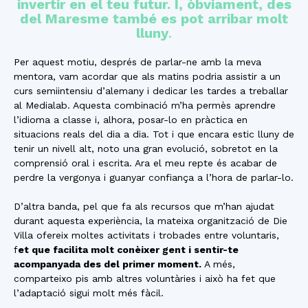
invertir en el teu futur. I, òbviament, des
del Maresme també es pot arribar molt
lluny
.
Per aquest motiu, després de parlar-ne amb la meva
mentora, vam acordar que als matins podria assistir a un
curs semiintensiu d’alemany i dedicar les tardes a treballar
al Medialab. Aquesta combinació m’ha permès aprendre
l’idioma a classe i, alhora, posar-lo en pràctica en
situacions reals del dia a dia. Tot i que encara estic lluny de
tenir un nivell alt, noto una gran evolució, sobretot en la
comprensió oral i escrita. Ara el meu repte és acabar de
perdre la vergonya i guanyar confiança a l’hora de parlar-lo.
D’altra banda, pel que fa als recursos que m’han ajudat
durant aquesta experiència, la mateixa organització de Die
Villa ofereix moltes activitats i trobades entre voluntaris,
f
et que facilita molt conèixer gent i sentir-te
acompanyada des del primer moment.
A més,
comparteixo pis amb altres voluntàries i això ha fet que
l’adaptació sigui molt més fàcil.