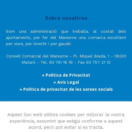
Sobre nosaltres
Som una administració que treballa, al costat dels
ajuntaments, per fer del Maresme una comarca excel·lent
per viure, per invertir i per gaudir.
Consell Comarcal del Maresme - Pl. Miquel Biada, 1 - 08301
Mataró - Tel. 93 741 16 16 - Fax 93 757 21 12
» Política de Privacitat
» Avís Legal
» Política de privacitat de les xarxes socials
Segueix-nos
Aquest lloc web utilitza cookies per millorar la vostra
experiència, assumint que estigui conforme a aquest
acord, però pot evitar si es tracta.