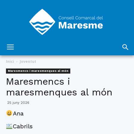
Consell
Inici
Joventut
Maresmencs i maresmenques al món
Maresmencs i
Comarcal
maresmenques al món
25 juny 2026
del
Ana
Cabrils
Maresme