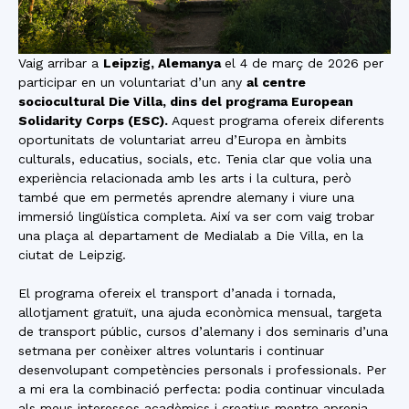
Vaig arribar a
Leipzig, Alemanya
el 4 de març de 2026 per
participar en un voluntariat d’un any
al centre
sociocultural Die Villa, dins del programa European
Solidarity Corps (ESC).
Aquest programa ofereix diferents
oportunitats de voluntariat arreu d’Europa en àmbits
culturals, educatius, socials, etc. Tenia clar que volia una
experiència relacionada amb les arts i la cultura, però
també que em permetés aprendre alemany i viure una
immersió lingüística completa. Així va ser com vaig trobar
una plaça al departament de Medialab a Die Villa, en la
ciutat de Leipzig.
El programa ofereix el transport d’anada i tornada,
allotjament gratuït, una ajuda econòmica mensual, targeta
de transport públic, cursos d’alemany i dos seminaris d’una
setmana per conèixer altres voluntaris i continuar
desenvolupant competències personals i professionals. Per
a mi era la combinació perfecta: podia continuar vinculada
als meus interessos acadèmics i creatius mentre aprenia