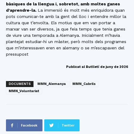
bàsiques de la llengua i, sobretot, amb moltes ganes
d’aprendre-la.
La immersió és molt més enriquidora quan
pots comunicar-te amb la gent del lloc i entendre millor la
cultura que t’envolta. Els motius que em van portar a
marxar van ser diversos, ja que feia temps que tenia ganes
de viure una temporada a Alemanya. Inicialment m’havia
plantejat estudiar-hi un màster, però molts dels programes
que m’interessaven eren en alemany o se m’escapaven del
pressupost
Publicat al Butlletí de juny de 2026
DOCUMENTS
MMN_Alemanya
MMN_Cabrils
MMN_Voluntariat
Facebook
Twitter