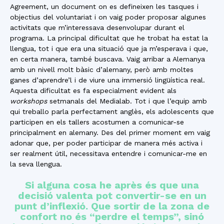
Agreement, un document on es defineixen les tasques i
objectius del voluntariat i on vaig poder proposar algunes
activitats que m’interessava desenvolupar durant el
programa. La principal dificultat que he trobat ha estat la
llengua, tot i que era una situació que ja m’esperava i que,
en certa manera, també buscava. Vaig arribar a Alemanya
amb un nivell molt bàsic d’alemany, però amb moltes
ganes d’aprendre’l i de viure una immersió lingüística real.
Aquesta dificultat es fa especialment evident als
workshops
setmanals del Medialab. Tot i que l’equip amb
qui treballo parla perfectament anglès, els adolescents que
participen en els tallers acostumen a comunicar-se
principalment en alemany. Des del primer moment em vaig
adonar que, per poder participar de manera més activa i
ser realment útil, necessitava entendre i comunicar-me en
la seva llengua.
Si alguna cosa he après és que una
decisió valenta pot convertir-se en un
punt d’inflexió. Que sortir de la zona de
confort no és “perdre el temps”, sinó