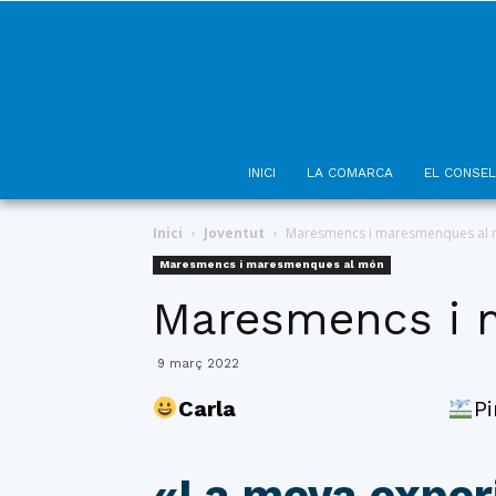
INICI
LA COMARCA
EL CONSEL
Inici
Joventut
Maresmencs i maresmenques al
Maresmencs i maresmenques al món
Maresmencs i 
9 març 2022
Carla
P
«La meva experi