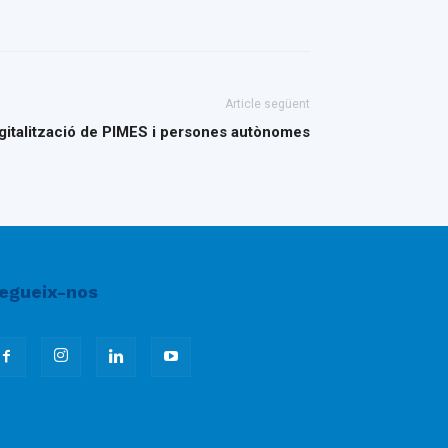
Article següent
 digitalització de PIMES i persones autònomes
egueix-nos