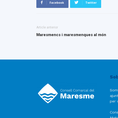
Facebook
Twitter
Article anterior
Maresmencs i maresmenques al món
Sob
Som
ajun
per v
Cons
Mata