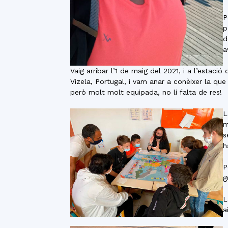
P
p
d
a
Vaig arribar l’1 de maig del 2021, i a l’estaci
Vizela, Portugal, i vam anar a conèixer la qu
però molt molt equipada, no li falta de res!
L
m
s
h
P
g
L
a