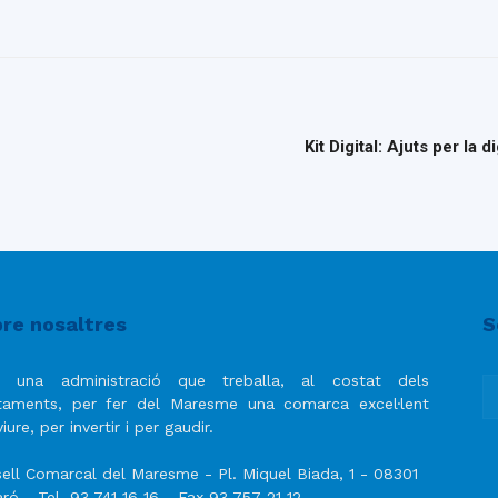
Kit Digital: Ajuts per la
re nosaltres
S
 una administració que treballa, al costat dels
taments, per fer del Maresme una comarca excel·lent
iure, per invertir i per gaudir.
ell Comarcal del Maresme - Pl. Miquel Biada, 1 - 08301
ró - Tel. 93 741 16 16 - Fax 93 757 21 12