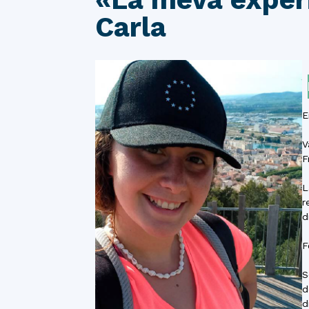
Carla
E
V
F
L
r
d
F
S
d
d