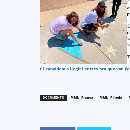
E
e
p
É
n
t
t
T
El convidem a llegir l’entrevista que van fe
DOCUMENTS
MMN_França
MMN_Pineda