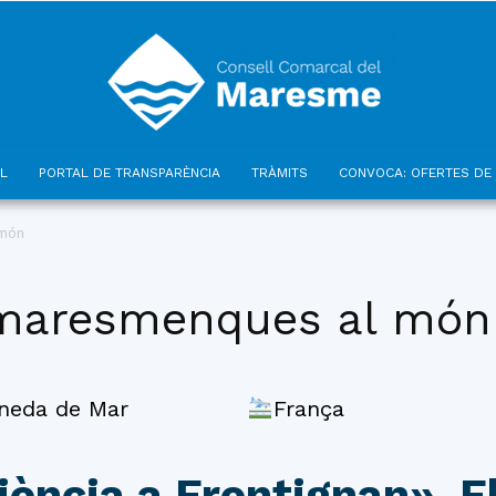
L
PORTAL DE TRANSPARÈNCIA
TRÀMITS
CONVOCA: OFERTES DE 
Consell
 món
maresmenques al món
Comarcal
ineda de Mar
França
ència a Frontignan». El