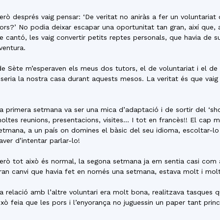
erò després vaig pensar: ‘De veritat no aniràs a fer un voluntaria
ors?’ No podia deixar escapar una oportunitat tan gran, així que,
e cantó, les vaig convertir petits reptes personals, que havia de 
ventura.
ó de Sète m’esperaven els meus dos tutors, el de voluntariat i el de t
e seria la nostra casa durant aquests mesos. La veritat és que vaig
a primera setmana va ser una mica d’adaptació i de sortir del ‘sh
oltes reunions, presentacions, visites… I tot en francès!! El cap 
etmana, a un país on domines el bàsic del seu idioma, escoltar-lo
aver d’intentar parlar-lo!
erò tot això és normal, la segona setmana ja em sentia casi com 
ran canvi que havia fet en només una setmana, estava molt i mo
a relació amb l’altre voluntari era molt bona, realitzava tasques
ixò feia que les pors i l’enyorança no juguessin un paper tant princ