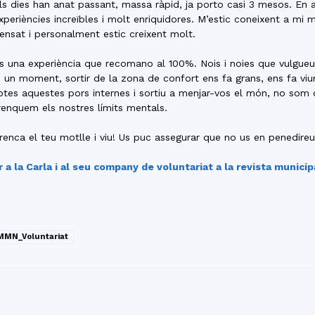
ls dies han anat passant, massa ràpid, ja porto casi 3 mesos. En 
xperiències increïbles i molt enriquidores. M’estic coneixent a mi
ensat i personalment estic creixent molt.
s una experiència que recomano al 100%. Nois i noies que vulgueu
i un moment, sortir de la zona de confort ens fa grans, ens fa viu
otes aquestes pors internes i sortiu a menjar-vos el món, no som 
renquem els nostres límits mentals.
renca el teu motlle i viu! Us puc assegurar que no us en penedireu!
r a la Carla i al seu company de voluntariat a la revista munici
MMN_Voluntariat