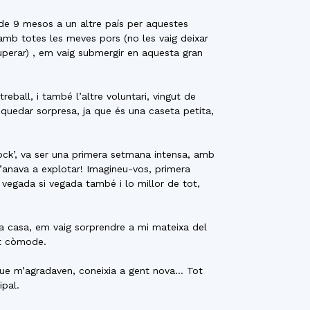
t de 9 mesos a un altre país per aquestes
 amb totes les meves pors (no les vaig deixar
superar) , em vaig submergir en aquesta gran
reball, i també l’altre voluntari, vingut de
 quedar sorpresa, ja que és una caseta petita,
ock’, va ser una primera setmana intensa, amb
m’anava a explotar! Imagineu-vos, primera
 vegada si vegada també i lo millor de tot,
a casa, em vaig sorprendre a mi mateixa del
lt còmode.
 que m’agradaven, coneixia a gent nova… Tot
ipal.