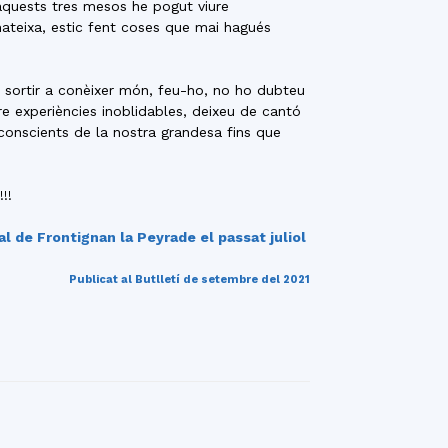
aquests tres mesos he pogut viure
 mateixa, estic fent coses que mai hagués
 sortir a conèixer món, feu-ho, no ho dubteu
re experiències inoblidables, deixeu de cantó
conscients de la nostra grandesa fins que
!!
pal de Frontignan la Peyrade el passat juliol
Publicat al Butlletí de setembre del 2021