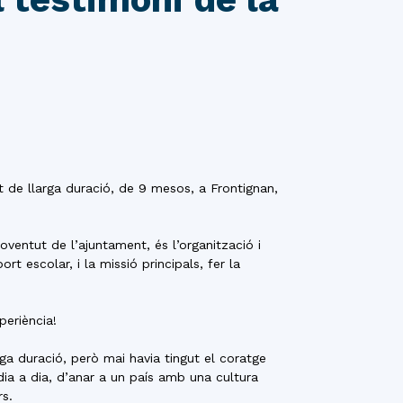
iat de llarga duració, de 9 mesos, a Frontignan,
ventut de l’ajuntament, és l’organització i
ort escolar, i la missió principals, fer la
.
periència!
rga duració, però mai havia tingut el coratge
 dia a dia, d’anar a un país amb una cultura
rs.