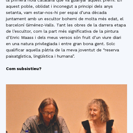
la primera noia catalana que va guanyar aquest premi. En
aquest poble, oblidat i inconegut a principi dels anys
setanta, vam estar-nos-hi per espai d’una dècada
juntament amb un escultor bohemi de molta més edat, el
barceloní Giménez-Valls. Tant les obres de la darrera etapa
de l’escultor, com la part més significativa de la pintura
d’Enric Maass i dels meus versos són fruit d’un viure diari
en una natura privilegiada i entre gran bona gent. Solc
qualificar aquella pàtria de la meva joventut de “reserva
paisatgística, lingüística i humana”.
Com subsistíeu?