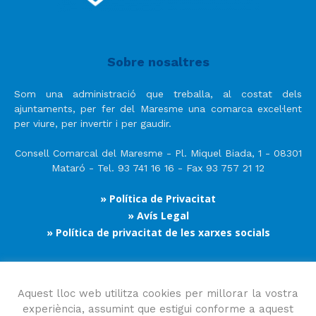
Sobre nosaltres
Som una administració que treballa, al costat dels
ajuntaments, per fer del Maresme una comarca excel·lent
per viure, per invertir i per gaudir.
Consell Comarcal del Maresme - Pl. Miquel Biada, 1 - 08301
Mataró - Tel. 93 741 16 16 - Fax 93 757 21 12
» Política de Privacitat
» Avís Legal
» Política de privacitat de les xarxes socials
Segueix-nos
Aquest lloc web utilitza cookies per millorar la vostra
experiència, assumint que estigui conforme a aquest