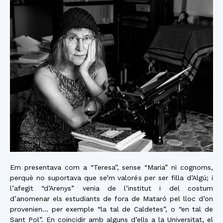
Em presentava com a “Teresa”, sense “Maria” ni cognoms,
perquè no suportava que se’m valorés per ser filla d’Algú; i
l’afegit “d’Arenys” venia de l’institut i del costum
d’anomenar els estudiants de fora de Mataró pel lloc d’on
provenien… per exemple “la tal de Caldetes”, o “en tal de
Sant Pol”. En coincidir amb alguns d’ells a la Universitat, el