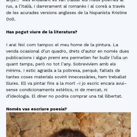
rus, a l’italià, i darrerament al romanès i al coreà a través
de les acurades versions angleses de la hispanista Kristine
Doll.
Has pogut viure de la literatura?
I ara! No! com tampoc el meu home de la pintura. La
venda ocasional d’un quadro, drets d’autor en només dues
publicacions i algun premi ens permetien fer bullir l’olla un
quant temps, però no tot l’any. Sobrevivíem amb els
mínims. I estic agraïda a la pobresa, perquè, faltats de
tantes coses materials sovint innecessàries, hem treballat
lliures. Ell va pintar fins a la mort –i jo escric encara avui–
sense condicionaments estètics, ni de mercat, ni
d’ideologia. El diner no podria comprar una tal llibertat.
x
Només vas escriure poesia?