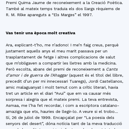
Premi Quima Jaume de reconeixement a la Creació Poètica.
També al mateix temps traduïa els dos llargs rèquiems de
R. M. Rilke apareguts a “Els Marges” el 1997.
Vas tenir una època molt creativa
Ara, explicant-t’ho, me n’adono! I me’n faig creus, perquè
justament aquells anys el meu marit passava per un
trasplantament de fetge i altres complicacions de salut
que m’obligaven a compartir les lletres amb la medicina.
Però escolta, abans del premi de reconeixement a
Cants
d’amor i de guerra de l’Ahaggar
(aquest és el títol del llibre,
precedit d’un per mi innecessari Tuaregs), Jordi Castellanos,
amic malaguanyat i molt temut com a crític literari, havia
tret un article en el diari “Avui” que em va causar més
sorpresa i alegria que el mateix premi. La teva entrevista,
Asmaa, me l’ha fet recordar, i com a escriptora catalano-
amaziga que ets, hauries de llegir-lo. A veure si el trobo…
Sí, 26 de juliol de 1999. Encapçalat per “La poesia dels
senyors del desert”, dóna notícia tant de la meva traducció