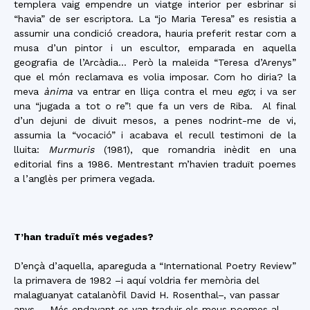
templera vaig empendre un viatge interior per esbrinar si
“havia” de ser escriptora. La “jo Maria Teresa” es resistia a
assumir una condició creadora, hauria preferit restar com a
musa d’un pintor i un escultor, emparada en aquella
geografia de l’Arcàdia… Però la maleïda “Teresa d’Arenys”
que el món reclamava es volia imposar. Com ho diria? la
meva
ànima
va entrar en lliça contra el meu
ego
; i va ser
una “jugada a tot o re”! que fa un vers de Riba.
Al final
d’un dejuni de divuit mesos, a penes nodrint-me de vi,
assumia la “vocació” i acabava el recull testimoni de la
lluita:
Murmuris
(1981), que romandria inèdit en una
editorial fins a 1986. Mentrestant m’havien traduït poemes
a l’anglès per primera vegada.
T’han traduït més vegades?
D’ençà d’aquella, apareguda a “International Poetry Review”
la primavera de 1982 –i aquí voldria fer memòria del
malaguanyat catalanòfil David H. Rosenthal–, van passar
anys… Més endavant es van traduir els meus poemes al