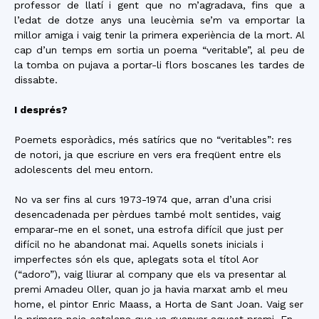
professor de llatí i gent que no m’agradava, fins que a
l’edat de dotze anys una leucèmia se’m va emportar la
millor amiga i vaig tenir la primera experiència de la mort. Al
cap d’un temps em sortia un poema “veritable”, al peu de
la tomba on pujava a portar-li flors boscanes les tardes de
dissabte.
I després?
Poemets esporàdics, més satírics que no “veritables”: res
de notori, ja que escriure en vers era freqüent entre els
adolescents del meu entorn.
No va ser fins al curs 1973-1974 que, arran d’una crisi
desencadenada per pèrdues també molt sentides, vaig
emparar-me en el sonet, una estrofa difícil que just per
difícil no he abandonat mai. Aquells sonets inicials i
imperfectes són els que, aplegats sota el títol Aor
(“adoro”), vaig lliurar al company que els va presentar al
premi Amadeu Oller, quan jo ja havia marxat amb el meu
home, el pintor Enric Maass, a Horta de Sant Joan. Vaig ser