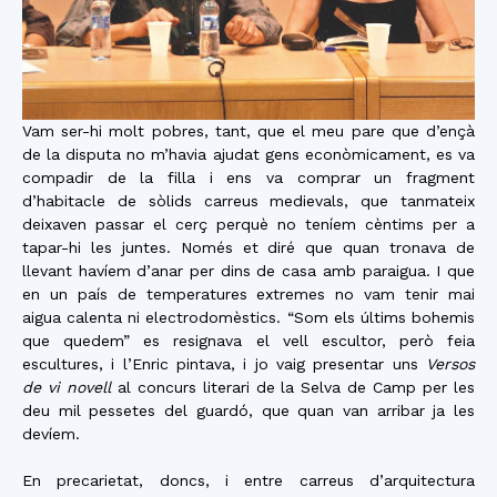
Vam ser-hi molt pobres, tant, que el meu pare que d’ençà
de la disputa no m’havia ajudat gens econòmicament, es va
compadir de la filla i ens va comprar un fragment
d’habitacle de sòlids carreus medievals, que tanmateix
deixaven passar el cerç perquè no teníem cèntims per a
tapar-hi les juntes. Només et diré que quan tronava de
llevant havíem d’anar per dins de casa amb paraigua. I que
en un país de temperatures extremes no vam tenir mai
aigua calenta ni electrodomèstics. “Som els últims bohemis
que quedem” es resignava el vell escultor, però feia
escultures, i l’Enric pintava, i jo vaig presentar uns
Versos
de vi novell
al concurs literari de la Selva de Camp per les
deu mil pessetes del guardó, que quan van arribar ja les
devíem.
En precarietat, doncs, i entre carreus d’arquitectura