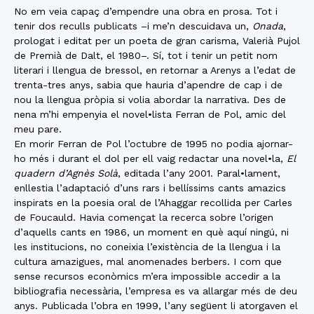
No em veia capaç d’empendre una obra en prosa. Tot i
tenir dos reculls publicats –i me’n descuidava un,
Onada
,
prologat i editat per un poeta de gran carisma, Valerià Pujol
de Premià de Dalt, el 1980–. Sí, tot i tenir un petit nom
literari i llengua de bressol, en retornar a Arenys a l’edat de
trenta-tres anys, sabia que hauria d’apendre de cap i de
nou la llengua pròpia si volia abordar la narrativa. Des de
nena m’hi empenyia el novel•lista Ferran de Pol, amic del
meu pare.
En morir Ferran de Pol l’octubre de 1995 no podia ajornar-
ho més i durant el dol per ell vaig redactar una novel•la,
El
quadern d’Agnès Solà
, editada l’any 2001. Paral•lament,
enllestia l’adaptació d’uns rars i bellíssims cants amazics
inspirats en la poesia oral de l’Ahaggar recollida per Carles
de Foucauld. Havia començat la recerca sobre l’origen
d’aquells cants en 1986, un moment en què aquí ningú, ni
les institucions, no coneixia l’existència de la llengua i la
cultura amazigues, mal anomenades berbers. I com que
sense recursos econòmics m’era impossible accedir a la
bibliografia necessària, l’empresa es va allargar més de deu
anys. Publicada l’obra en 1999, l’any següent li atorgaven el