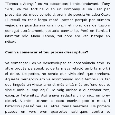
“Teresa d’Arenys” es va escampar; i més endavant, l’any
1976, va fer fortuna quan un company el va usar per
presentar els meus sonets al premi de poesia Amadeu Oller.
El recull va tenir força ressò, potser perquè per primera
vegada es guardonava una noia; i el nom, des de llavors
conegut literàriament, costaria canviar-lo. Però en família i
intimitat sóc Maria Teresa, tal com em van batejar en
néixer.
Com va començar el teu procés d’escriptura?
Va començar i es va desenvolupar en consonància amb un
altre procés personal, el de la meva relació amb la mort i
el dolor. De petita, no sentia que vivia sinó que somiava.
Aquesta percepció em va acompanyar molt temps i va fer
que tingués un vincle amb el més enllà més profund que el
vincle amb el cap aquí. Ho vaig arribar a qüestionar tot,
excepte l’eternitat. Així anava redactant no sé… un pre-
dietari. A més, tothom a casa escrivia poc o molt, i
l’afecció i passió per les lletres l’havia heretada. Els primers
passos en vers eren quartetes satíriques contra el