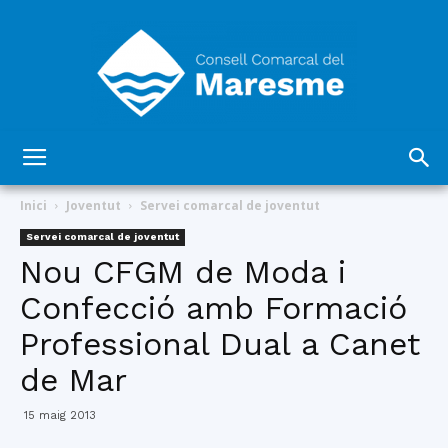
Consell
Inici
Joventut
Servei comarcal de joventut
Servei comarcal de joventut
Nou CFGM de Moda i
Comarcal
Confecció amb Formació
Professional Dual a Canet
del
de Mar
15 maig 2013
Maresme