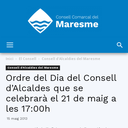
Consell
Inici
El Consell
Consell d'Alcaldies del Maresme
Consell d'Alcaldies del Maresme
Ordre del Dia del Consell
Comarcal
d’Alcaldes que se
celebrarà el 21 de maig a
del
les 17:00h
15 maig 2013
Maresme