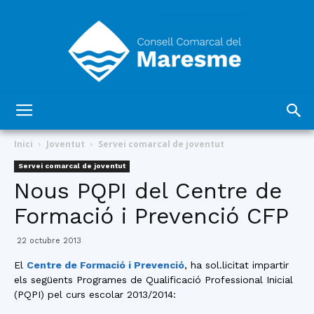
Consell
Inici
Joventut
Servei comarcal de joventut
Servei comarcal de joventut
Nous PQPI del Centre de
Comarcal
Formació i Prevenció CFP
22 octubre 2013
del
El
Centre de Formació i Prevenció
, ha sol.licitat impartir
els següents Programes de Qualificació Professional Inicial
(PQPI) pel curs escolar 2013/2014:
Maresme