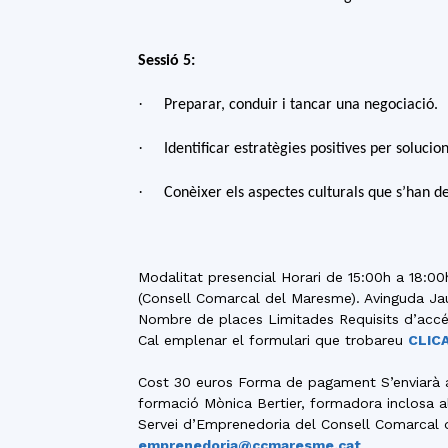
Sessió 5:
·
Preparar, conduir i tancar una negociació.
·
Identificar estratègies positives per solucion
·
Conèixer els aspectes culturals que s’han d
Modalitat presencial Horari de 15:00h a 18:00
(Consell Comarcal del Maresme). Avinguda Jau
Nombre de places Limitades Requisits d’accés
Cal emplenar el formulari que trobareu
CLIC
Cost 30 euros Forma de pagament S’enviarà a 
formació Mònica Bertier, formadora inclosa al
Servei d’Emprenedoria del Consell Comarcal
emprenedoria@ccmaresme.cat