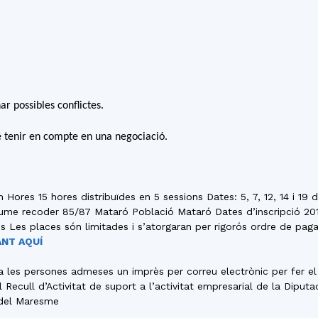
ar possibles conflictes.
e tenir en compte en una negociació.
h Hores 15 hores distribuïdes en 5 sessions Dates: 5, 7, 12, 14 i
me recoder 85/87 Mataró Població Mataró Dates d’inscripció 2013-
 Les places són limitades i s’atorgaran per rigorós ordre de paga
ANT AQUÍ
les persones admeses un imprès per correu electrònic per fer el 
 Recull d’Activitat de suport a l’activitat empresarial de la Dipu
 del Maresme