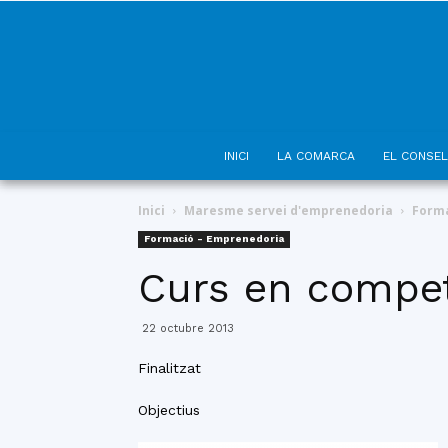
INICI
LA COMARCA
EL CONSEL
Inici
Maresme servei d'emprenedoria
Forma
Formació - Emprenedoria
Curs en compet
22 octubre 2013
Finalitzat
Objectius