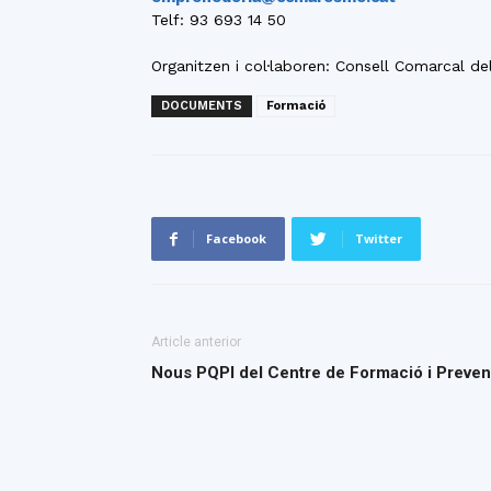
Telf: 93 693 14 50
Organitzen i col·laboren: Consell Comarcal 
DOCUMENTS
Formació
Facebook
Twitter
Article anterior
Nous PQPI del Centre de Formació i Preve