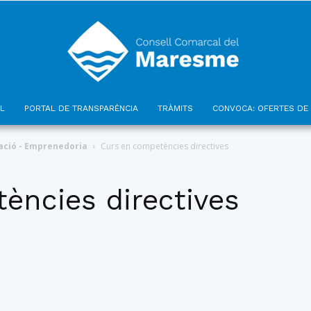
L
PORTAL DE TRANSPARÈNCIA
TRÀMITS
CONVOCA: OFERTES DE 
Consell
ció - Emprenedoria
Curs en competències directives
ències directives
Comarcal