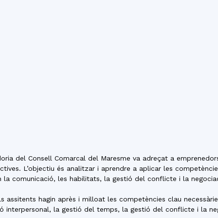
del
Maresme
oria del Consell Comarcal del Maresme va adreçat a emprenedors/e
tives. L’objectiu és analitzar i aprendre a aplicar les competènci
a comunicació, les habilitats, la gestió del conflicte i la negociac
, els assitents hagin après i milloat les competències clau necessà
ó interpersonal, la gestió del temps, la gestió del conflicte i la ne