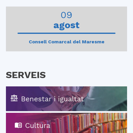
0
1
2
3
4
09
agost
Consell Comarcal del Maresme
SERVEIS