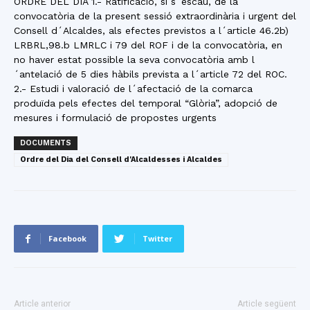
ORDRE DEL DIA 1.- Ratificació, si s´escau, de la
convocatòria de la present sessió extraordinària i urgent del
Consell d´Alcaldes, als efectes previstos a l´article 46.2b)
LRBRL,98.b LMRLC i 79 del ROF i de la convocatòria, en
no haver estat possible la seva convocatòria amb l
´antelació de 5 dies hàbils prevista a l´article 72 del ROC.
2.- Estudi i valoració de l´afectació de la comarca
produïda pels efectes del temporal “Glòria”, adopció de
mesures i formulació de propostes urgents
DOCUMENTS
Ordre del Dia del Consell d'Alcaldesses i Alcaldes
Facebook
Twitter
Article anterior
Article següent