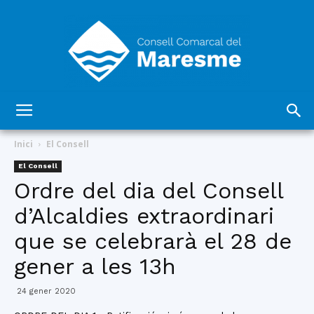
Consell
Inici
El Consell
El Consell
Ordre del dia del Consell
Comarcal
d’Alcaldies extraordinari
que se celebrarà el 28 de
del
gener a les 13h
24 gener 2020
Maresme