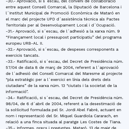
-30.- Aprovació, si s´escau, del conveni de col·laboració
entre aquest Consell Comarcal, la Diputació de Barcelona i
l´Institut Municipal de Promoció Econòmica de Mataró en
el marc del projecte UPD d´assistència tècnica als Pactes
Territorials per al Desenvolupament Local i d´Ocupació.
-31.- Aprovació, si s´escau, de l´adhesió a la xarxa núm. 9
“Finançament local i pressupost participatiu” del programa
europeu URB-AL II.
-32.- Aprovació, si s´escau, de despeses corresponents a
exercicis tancats.
-33.- Ratificació, si s´escau, del Decret de Presidència núm.
57/04 de data 8 de març de 2004, referent a l´aprovació
de l´adhesió del Consell Comarcal del Maresme al projecte
“pla estratègic per a l´exercici en línia dels drets dels
ciutadans” de la xarxa núm. 13 “ciutats i la societat de la
informació”.
-34.- Ratificació, si s´escau, del Decret de Presidència núm.
98/04, de 6 d´abril de 2004, referent a la desestimació de
la sol·licitud formulada pel Sr. Jordi Abel Fabré, actuant en
nom i representació del Sr. Miquel Guardiola Cararach, en
relació a una finca situada al paratge Les Costes de Tiana.
-35.- Informes, precs i preguntes. Mataró, 13 de maig de