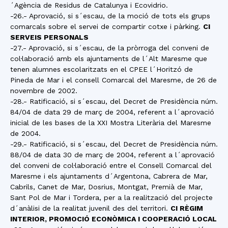
´Agència de Residus de Catalunya i Ecovidrio.
-26.- Aprovació, si s´escau, de la moció de tots els grups
comarcals sobre el servei de compartir cotxe i pàrking.
CI
SERVEIS PERSONALS
-27.- Aprovació, si s´escau, de la pròrroga del conveni de
col·laboració amb els ajuntaments de l´Alt Maresme que
tenen alumnes escolaritzats en el CPEE l´Horitzó de
Pineda de Mar i el consell Comarcal del Maresme, de 26 de
novembre de 2002.
-28.- Ratificació, si s´escau, del Decret de Presidència núm.
84/04 de data 29 de març de 2004, referent a l´aprovació
inicial de les bases de la XXI Mostra Literària del Maresme
de 2004.
-29.- Ratificació, si s´escau, del Decret de Presidència núm.
88/04 de data 30 de març de 2004, referent a l´aprovació
del conveni de col·laboració entre el Consell Comarcal del
Maresme i els ajuntaments d´Argentona, Cabrera de Mar,
Cabrils, Canet de Mar, Dosrius, Montgat, Premià de Mar,
Sant Pol de Mar i Tordera, per a la realització del projecte
d´anàlisi de la realitat juvenil des del territori.
CI RÈGIM
INTERIOR, PROMOCIÓ ECONÒMICA I COOPERACIÓ LOCAL