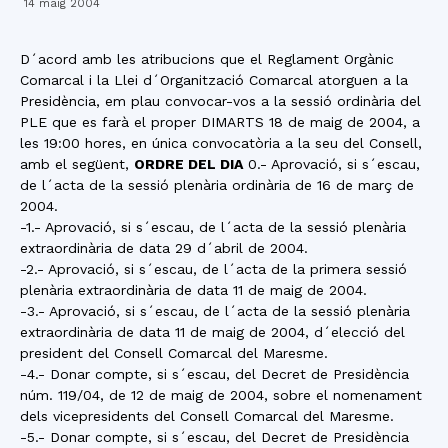
14 maig 2004
D´acord amb les atribucions que el Reglament Orgànic
Comarcal i la Llei d´Organització Comarcal atorguen a la
Presidència, em plau convocar-vos a la sessió ordinària del
PLE que es farà el proper DIMARTS 18 de maig de 2004, a
les 19:00 hores, en única convocatòria a la seu del Consell,
amb el següent,
ORDRE DEL DIA
0.- Aprovació, si s´escau,
de l´acta de la sessió plenària ordinària de 16 de març de
2004.
-1.- Aprovació, si s´escau, de l´acta de la sessió plenària
extraordinària de data 29 d´abril de 2004.
-2.- Aprovació, si s´escau, de l´acta de la primera sessió
plenària extraordinària de data 11 de maig de 2004.
-3.- Aprovació, si s´escau, de l´acta de la sessió plenària
extraordinària de data 11 de maig de 2004, d´elecció del
president del Consell Comarcal del Maresme.
-4.- Donar compte, si s´escau, del Decret de Presidència
núm. 119/04, de 12 de maig de 2004, sobre el nomenament
dels vicepresidents del Consell Comarcal del Maresme.
-5.- Donar compte, si s´escau, del Decret de Presidència