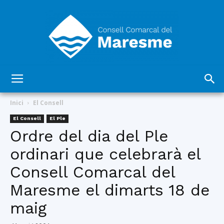
Consell
Inici
El Consell
El Consell
El Ple
Ordre del dia del Ple
Comarcal
ordinari que celebrarà el
Consell Comarcal del
del
Maresme el dimarts 18 de
maig
Maresme