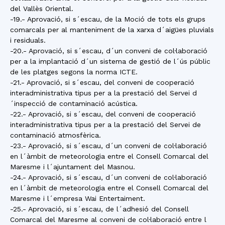
del Vallès Oriental.
-19.- Aprovació, si s´escau, de la Moció de tots els grups
comarcals per al manteniment de la xarxa d´aigües pluvials
i residuals.
-20.- Aprovació, si s´escau, d´un conveni de col·laboració
per a la implantació d´un sistema de gestió de l´ús públic
de les platges segons la norma ICTE.
-21.- Aprovació, si s´escau, del conveni de cooperació
interadministrativa tipus per a la prestació del Servei d
´inspecció de contaminació acústica.
-22.- Aprovació, si s´escau, del conveni de cooperació
interadministrativa tipus per a la prestació del Servei de
contaminació atmosfèrica.
-23.- Aprovació, si s´escau, d´un conveni de col·laboració
en l´àmbit de meteorologia entre el Consell Comarcal del
Maresme i l´ajuntament del Masnou.
-24.- Aprovació, si s´escau, d´un conveni de col·laboració
en l´àmbit de meteorologia entre el Consell Comarcal del
Maresme i l´empresa Wai Entertaiment.
-25.- Aprovació, si s´escau, de l´adhesió del Consell
Comarcal del Maresme al conveni de col·laboració entre l