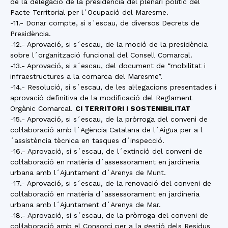
de la delegació de la presidència del plenari polític del
Pacte Territorial per l´Ocupació del Maresme.
-11.- Donar compte, si s´escau, de diversos Decrets de
Presidència.
-12.- Aprovació, si s´escau, de la moció de la presidència
sobre l´organització funcional del Consell Comarcal.
-13.- Aprovació, si s´escau, del document de “mobilitat i
infraestructures a la comarca del Maresme”.
-14.- Resolució, si s´escau, de les al·legacions presentades i
aprovació definitiva de la modificació del Reglament
Orgànic Comarcal.
CI TERRITORI I SOSTENIBILITAT
-15.- Aprovació, si s´escau, de la pròrroga del conveni de
col·laboració amb l´Agència Catalana de l´Aigua per a l
´assistència tècnica en tasques d´inspecció.
-16.- Aprovació, si s´escau, de l´extinció del conveni de
col·laboració en matèria d´assessorament en jardineria
urbana amb l´Ajuntament d´Arenys de Munt.
-17.- Aprovació, si s´escau, de la renovació del conveni de
col·laboració en matèria d´assessorament en jardineria
urbana amb l´Ajuntament d´Arenys de Mar.
-18.- Aprovació, si s´escau, de la pròrroga del conveni de
col·laboració amb el Consorci per a la gestió dels Residus