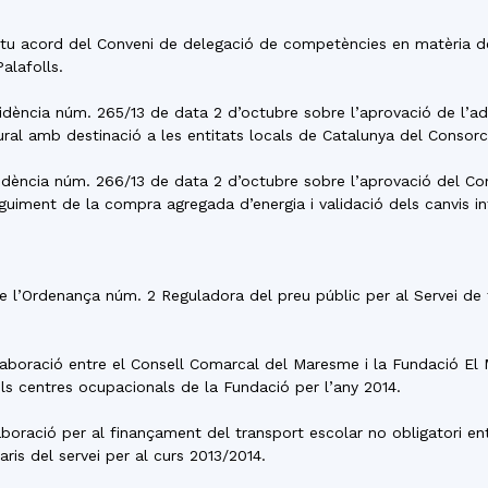
 mutu acord del Conveni de delegació de competències en matèria de 
alafolls.
residència núm. 265/13 de data 2 d’octubre sobre l’aprovació de l
ral amb destinació a les entitats locals de Catalunya del Consor
residència núm. 266/13 de data 2 d’octubre sobre l’aprovació del C
uiment de la compra agregada d’energia i validació dels canvis int
 de l’Ordenança núm. 2 Reguladora del preu públic per al Servei de
l·laboració entre el Consell Comarcal del Maresme i la Fundació El
els centres ocupacionals de la Fundació per l’any 2014.
·laboració per al finançament del transport escolar no obligatori e
s del servei per al curs 2013/2014.