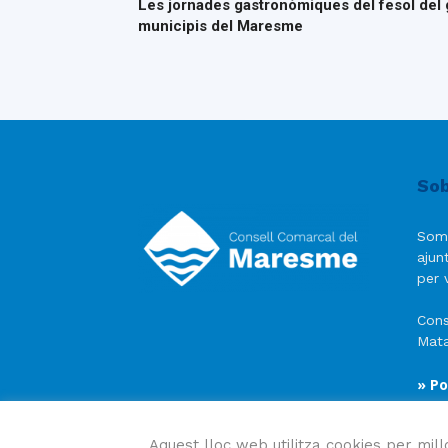
Les jornades gastronòmiques del fesol del 
municipis del Maresme
Sob
Som
ajun
per v
Cons
Mata
» Po
» Av
» Po
Aquest lloc web utilitza cookies per mill