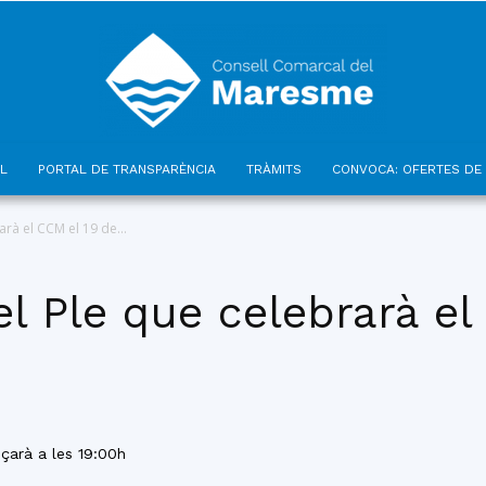
L
PORTAL DE TRANSPARÈNCIA
TRÀMITS
CONVOCA: OFERTES DE 
Consell
rà el CCM el 19 de...
el Ple que celebrarà el
Comarcal
çarà a les 19:00h