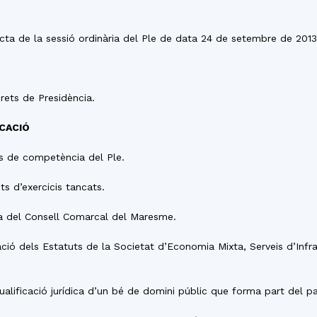
del
’Acta de la sessió ordinària del Ple de data 24 de setembre de 2013
rets de Presidència.
Maresme
ICACIÓ
es de competència del Ple.
ts d’exercicis tancats.
cia del Consell Comarcal del Maresme.
icació dels Estatuts de la Societat d’Economia Mixta, Serveis d’In
e qualificació jurídica d’un bé de domini públic que forma part del 