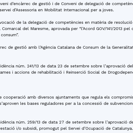
onveni d’encàrrec de gestió i de Conveni de delegació de compet
servei d’Assessoria en Mobilitat Internacional per a joves.
revocació de la delegació de competències en matèria de resoluci
l Comarcal del Maresme, aprovada per “l’Acord GOV/141/2013 pel 
 consum”.
àrrec de gestió amb l’Agència Catalana de Consum de la Generalitat
residència núm. 241/13 de data 23 de setembre sobre l’aprovació d
ames i accions de rehabilitació i Reinserció Social de Drogodepen
s de cooperació amb diversos ajuntaments que regula els compromi
’aproven les bases reguladores per a la concessió de subvencions
esidència núm. 259/13 de data 27 de setembre sobre l’aprovació de 
restació i/o subsidi, promogut pel Servei d’Ocupació de Catalunya.