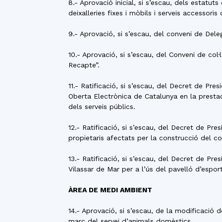
8.- Aprovació inicial, si s’escau, dels estatu
deixalleries fixes i mòbils i serveis accessori
9.- Aprovació, si s’escau, del conveni de De
10.- Aprovació, si s’escau, del Conveni de co
Recapte”.
11.- Ratificació, si s’escau, del Decret de P
Oberta Electrònica de Catalunya en la prestac
dels serveis públics.
12.- Ratificació, si s’escau, del Decret de P
propietaris afectats per la construcció del col
13.- Ratificació, si s’escau, del Decret de P
Vilassar de Mar per a l’ús del pavelló d’espor
ÀREA DE MEDI AMBIENT
14.- Aprovació, si s’escau, de la modificació
marc del servei d’animals domèstics.