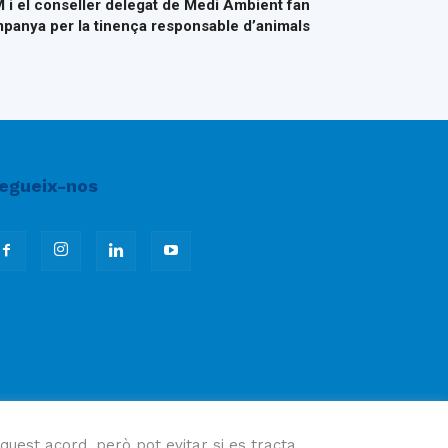
 i el conseller delegat de Medi Ambient fan
panya per la tinença responsable d’animals
egueix-nos
quest acord, però pot evitar si es tracta.