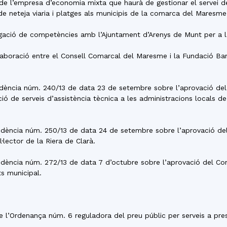
ts de l’empresa d’economia mixta que haurà de gestionar el servei d
s de neteja viaria i platges als municipis de la comarca del Maresme
legació de competències amb l’Ajuntament d’Arenys de Munt per a 
l·laboració entre el Consell Comarcal del Maresme i la Fundació B
residència núm. 240/13 de data 23 de setembre sobre l’aprovació de
ió de serveis d’assistència tècnica a les administracions locals de
residència núm. 250/13 de data 24 de setembre sobre l’aprovació d
·lector de la Riera de Clarà.
residència núm. 272/13 de data 7 d’octubre sobre l’aprovació del C
ts municipal.
 de l’Ordenança núm. 6 reguladora del preu públic per serveis a p