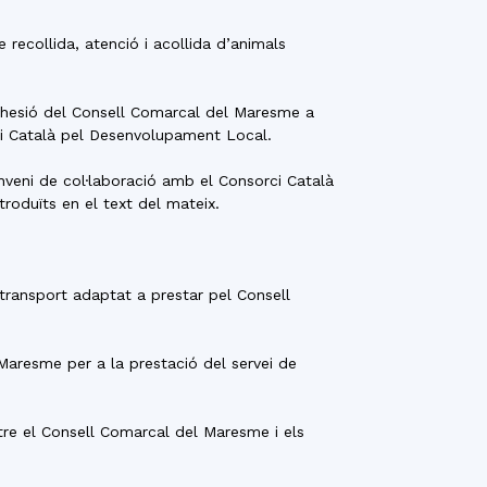
recollida, atenció i acollida d’animals
’adhesió del Consell Comarcal del Maresme a
ci Català pel Desenvolupament Local.
onveni de col·laboració amb el Consorci Català
roduïts en el text del mateix.
 transport adaptat a prestar pel Consell
 Maresme per a la prestació del servei de
ntre el Consell Comarcal del Maresme i els