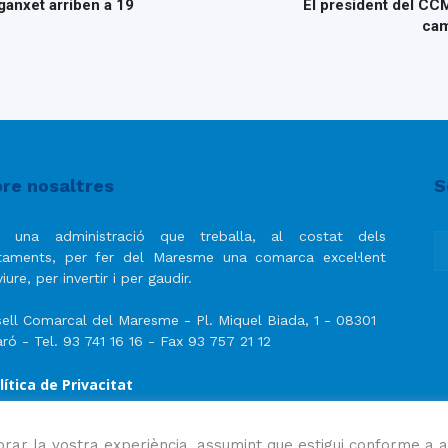
ganxet arriben a 19
El president del CCM
cam
re nosaltres
S
 una administració que treballa, al costat dels
taments, per fer del Maresme una comarca excel·lent
iure, per invertir i per gaudir.
ell Comarcal del Maresme - Pl. Miquel Biada, 1 - 08301
ró - Tel. 93 741 16 16 - Fax 93 757 21 12
lítica de Privacitat
ís Legal
lítica de privacitat de les xarxes socials
orar la vostra experiència, assumint que estigui conforme a a