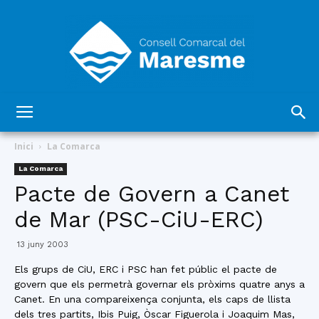
Consell
Inici
La Comarca
La Comarca
Pacte de Govern a Canet
Comarcal
de Mar (PSC-CiU-ERC)
13 juny 2003
del
Els grups de CiU, ERC i PSC han fet públic el pacte de
govern que els permetrà governar els pròxims quatre anys a
Canet. En una compareixença conjunta, els caps de llista
dels tres partits, Ibis Puig, Òscar Figuerola i Joaquim Mas,
Maresme