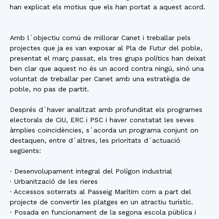
han explicat els motius que els han portat a aquest acord.
Amb l´objectiu comú de millorar Canet i treballar pels
projectes que ja es van exposar al Pla de Futur del poble,
presentat el març passat, els tres grups polítics han deixat
ben clar que aquest no és un acord contra ningú, sinó una
voluntat de treballar per Canet amb una estratègia de
poble, no pas de partit.
Després d´haver analitzat amb profunditat els programes
electorals de CiU, ERC i PSC i haver constatat les seves
àmplies coincidències, s´acorda un programa conjunt on
destaquen, entre d´altres, les prioritats d´actuació
següents:
· Desenvolupament integral del Polígon industrial
· Urbanització de les rieres
· Accessos soterrats al Passeig Marítim com a part del
projecte de convertir les platges en un atractiu turístic.
· Posada en funcionament de la segona escola pública i