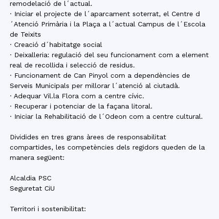
remodelació de l´actual.
· Iniciar el projecte de l´aparcament soterrat, el Centre d
´Atenció Primària i la Plaça a l´actual Campus de l´Escola
de Teixits
· Creació d´habitatge social
· Deixalleria: regulació del seu funcionament com a element
real de recollida i selecció de residus.
· Funcionament de Can Pinyol com a dependències de
Serveis Municipals per millorar l´atenció al ciutadà.
· Adequar Vil.la Flora com a centre cívic.
· Recuperar i potenciar de la façana litoral.
· Iniciar la Rehabilitació de l´Odeon com a centre cultural.
Dividides en tres grans àrees de responsabilitat
compartides, les competències dels regidors queden de la
manera següent:
Alcaldia PSC
Seguretat CiU
Territori i sostenibilitat: