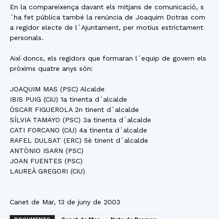
En la compareixença davant els mitjans de comunicació, s
´ha fet pública també la renúncia de Joaquim Dotras com
a regidor electe de l´Ajuntament, per motius estrictament
personals.
Així doncs, els regidors que formaran l´equip de govern els
pròxims quatre anys són:
JOAQUIM MAS (PSC) Alcalde
IBIS PUIG (CiU) 1a tinenta d´alcalde
ÒSCAR FIGUEROLA 2n tinent d´alcalde
SÍLVIA TAMAYO (PSC) 3a tinenta d´alcalde
CATI FORCANO (CiU) 4a tinenta d´alcalde
RAFEL DULSAT (ERC) 5è tinent d´alcalde
ANTÒNIO ISARN (PSC)
JOAN FUENTES (PSC)
LAUREÀ GREGORI (CiU)
Canet de Mar, 13 de juny de 2003