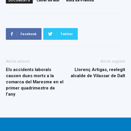
DOCUMENTS
Canet de Mar
Nota de Premsa
Facebook
Twitter
Article anterior
Article següent
Els accidents laborals
Llorenç Artigas, reelegit
causen dues morts a la
alcalde de Vilassar de Dalt
comarca del Maresme en el
primer quadrimestre de
l’any