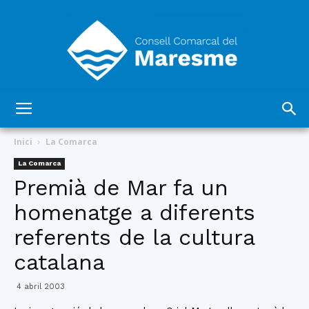
Consell
Inici
La Comarca
La Comarca
Premià de Mar fa un
Comarcal
homenatge a diferents
referents de la cultura
del
catalana
4 abril 2003
Maresme