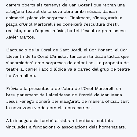
carrers oberts als terrenys de Can Boter i que rebran una
al·legoria teatral de la seva obra amb música, dansa i
animació, plena de sorpreses. Finalment, s’inaugurarà la
plaça d’Oriol Martorell i es coneixerà l’escultura d’estil
realista, que d’aquest músic, ha fet l’escultor premianenc
Xavier Martos.
L’actuació de la Coral de Sant Jordi, el Cor Ponent, el Cor
Llevant i de la Coral L’Amistat tancaran la diada lúdica que
s’acomiadarà amb sorpreses de color i so. La proposta de
teatre al carrer i acció lúdica va a càrrec del grup de teatre
La Cremallera.
Prèvia a la presentació de l’obra de l’Oriol Martorell, un
breu parlament de l’alcaldessa de Premià de Mar, Maria
Jesús Fanego donarà per inaugurat, de manera oficial, tant
la nova zona verda com els nous carrers.
A la inauguració també assistiran familiars i entitats
vinculades a fundacions o associacions dels homenatjats.