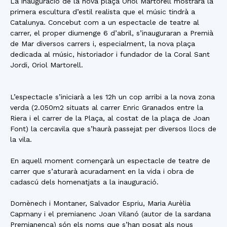
La inauguració de la nova plaça Oriol Martorell mostrarà la
primera escultura d’estil realista que el músic tindrà a
Catalunya. Concebut com a un espectacle de teatre al
carrer, el proper diumenge 6 d’abril, s’inauguraran a Premià
de Mar diversos carrers i, especialment, la nova plaça
dedicada al músic, historiador i fundador de la Coral Sant
Jordi, Oriol Martorell.
L’espectacle s’iniciarà a les 12h un cop arribi a la nova zona
verda (2.050m2 situats al carrer Enric Granados entre la
Riera i el carrer de la Plaça, al costat de la plaça de Joan
Font) la cercavila que s’haurà passejat per diversos llocs de
la vila.
En aquell moment començarà un espectacle de teatre de
carrer que s’aturarà acuradament en la vida i obra de
cadascú dels homenatjats a la inauguració.
Domènech i Montaner, Salvador Espriu, Maria Aurèlia
Capmany i el premianenc Joan Vilanó (autor de la sardana
Premianenca) són els noms que s’han posat als nous