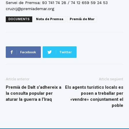
Servei de Premsa: 93 741 74 28 / 74 12 659 59 24 53
cruzcj@premiademar.org
DOCUMENTS
Nota de Premsa
Premià de Mar
Facebook
Twitter
Article anterior
Article següent
Premià de Dalt s’adhereix a
Els agents turístics locals es
la consulta popular per
posen a treballar per
aturar la guerra a l’Iraq
«vendre» conjuntament el
poble