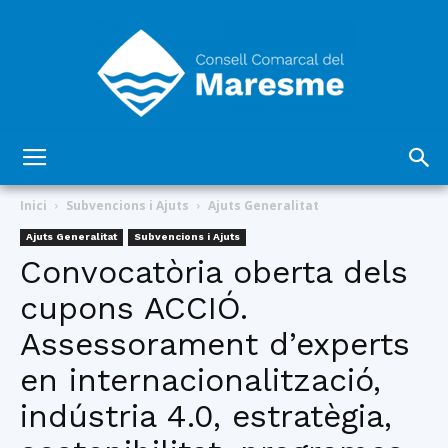
Consell
Inici
Subvencions i Ajuts
Ajuts Generalitat
Ajuts Generalitat
Subvencions i Ajuts
Convocatòria oberta dels
Comarcal
cupons ACCIÓ.
Assessorament d’experts
del
en internacionalització,
indústria 4.0, estratègia,
Maresme