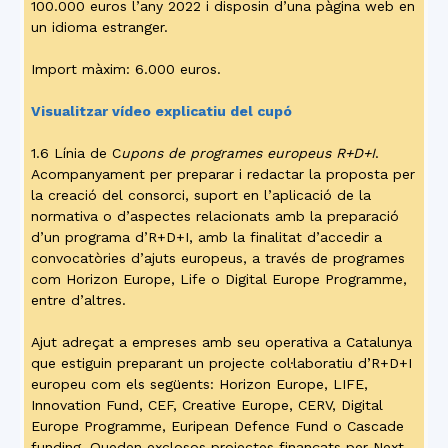
100.000 euros l’any 2022 i disposin d’una pàgina web en
un idioma estranger.
Import màxim: 6.000 euros.
Visualitzar vídeo explicatiu del cupó
1.6 Línia de C
upons de programes europeus R+D+I
.
Acompanyament per preparar i redactar la proposta per
la creació del consorci, suport en l’aplicació de la
normativa o d’aspectes relacionats amb la preparació
d’un programa d’R+D+I, amb la finalitat d’accedir a
convocatòries d’ajuts europeus, a través de programes
com Horizon Europe, Life o Digital Europe Programme,
entre d’altres.
Ajut adreçat a empreses amb seu operativa a Catalunya
que estiguin preparant un projecte col·laboratiu d’R+D+I
europeu com els següents: Horizon Europe, LIFE,
Innovation Fund, CEF, Creative Europe, CERV, Digital
Europe Programme, Euripean Defence Fund o Cascade
funding. Queden exclosos projectes finançats per Next