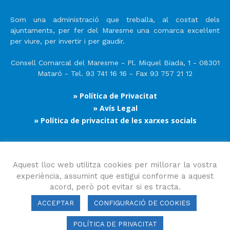
Som una administració que treballa, al costat dels
ajuntaments, per fer del Maresme una comarca excel·lent
per viure, per invertir i per gaudir.
Consell Comarcal del Maresme - Pl. Miquel Biada, 1 - 08301
Mataró - Tel. 93 741 16 16 - Fax 93 757 21 12
» Política de Privacitat
» Avís Legal
» Política de privacitat de les xarxes socials
Segueix-nos
Aquest lloc web utilitza cookies per millorar la vostra
experiència, assumint que estigui conforme a aquest
acord, però pot evitar si es tracta.
ACCEPTAR
CONFIGURACIÓ DE COOKIES
POLÍTICA DE PRIVACITAT
Consell Comarcal del Maresme 2023 Copyright © Tots els drets