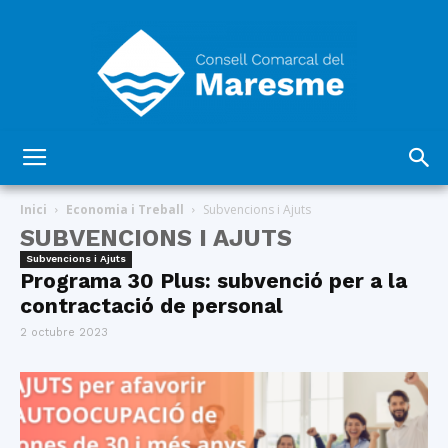
Consell
Inici
Economia i Treball
Subvencions i Ajuts
SUBVENCIONS I AJUTS
Subvencions i Ajuts
Comarcal
Programa 30 Plus: subvenció per a la
contractació de personal
2 octubre 2023
del
Maresme