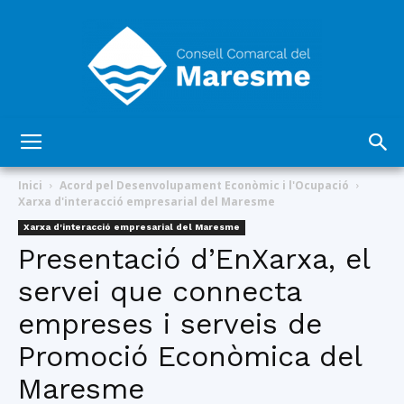
Consell
Inici
Acord pel Desenvolupament Econòmic i l'Ocupació
Xarxa d'interacció empresarial del Maresme
Xarxa d'interacció empresarial del Maresme
Comarcal
Presentació d’EnXarxa, el
servei que connecta
empreses i serveis de
del
Promoció Econòmica del
Maresme
Maresme