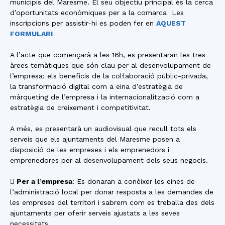
municipis del Maresme. El seu objectiu principal és la cerca
d’oportunitats econòmiques per a la comarca Les
inscripcions per assistir-hi es poden fer en
AQUEST
FORMULARI
A l’acte que començarà a les 16h, es presentaran les tres
àrees temàtiques que són clau per al desenvolupament de
l’empresa: els beneficis de la col·laboració públic-privada,
la transformació digital com a eina d’estratègia de
màrqueting de l’empresa i la internacionalització com a
estratègia de creixement i competitivitat.
A més, es presentarà un audiovisual que recull tots els
serveis que els ajuntaments del Maresme posen a
disposició de les empreses i els emprenedors i
emprenedores per al desenvolupament dels seus negocis.

Per a l’empresa
: Es donaran a conèixer les eines de
l’administració local per donar resposta a les demandes de
les empreses del territori i sabrem com es treballa des dels
ajuntaments per oferir serveis ajustats a les seves
necessitats.