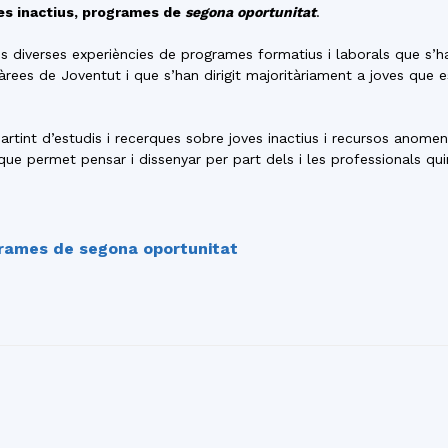
del
es inactius, programes de
segona oportunitat
.
s diverses experiències de programes formatius i laborals que s’h
ees de Joventut i que s’han dirigit majoritàriament a joves que es
partint d’estudis i recerques sobre joves inactius i recursos anom
Maresme
ue permet pensar i dissenyar per part dels i les professionals qui
grames de segona oportunitat