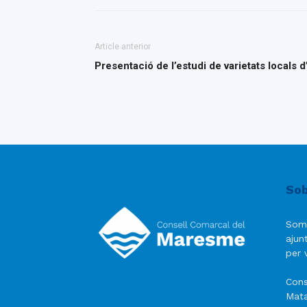
Article anterior
Presentació de l’estudi de varietats locals
Sob
Som
ajun
per v
Cons
Mata