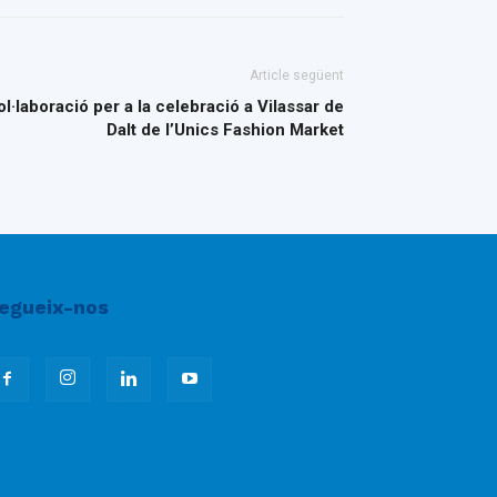
Article següent
l·laboració per a la celebració a Vilassar de
Dalt de l’Unics Fashion Market
egueix-nos