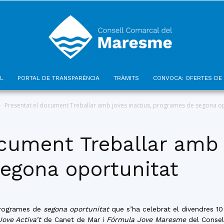
L
PORTAL DE TRANSPARÈNCIA
TRÀMITS
CONVOCA: OFERTES DE 
Consell
Presentat el document Treballar amb joves inactius, programes de segona op
cument Treballar amb 
egona oportunitat
Comarcal
 programes de
segona oportunitat
que s’ha celebrat el divendres 10
Jove Activa’t
de Canet de Mar i
Fórmula Jove Maresme
del Consel