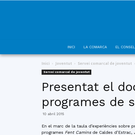
INICI
LA COMARCA
EL CONSEL
Inici
Joventut
Servei comarcal de joventut
Servei comarcal de joventut
Presentat el do
programes de s
10 abril 2015
En el marc de la taula d’experiències sobre
programes
Fent Camins
de Caldes d’Estrac,