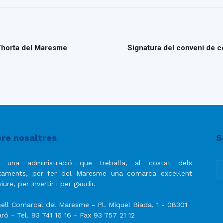
 d’horta del Maresme
Signatura del conveni de co
re nosaltres
S
 una administració que treballa, al costat dels
taments, per fer del Maresme una comarca excel·lent
iure, per invertir i per gaudir.
ell Comarcal del Maresme - Pl. Miquel Biada, 1 - 08301
ró - Tel. 93 741 16 16 - Fax 93 757 21 12