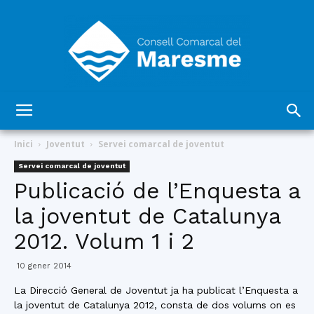
Consell
Inici
Joventut
Servei comarcal de joventut
Servei comarcal de joventut
Publicació de l’Enquesta a
Comarcal
la joventut de Catalunya
2012. Volum 1 i 2
del
10 gener 2014
La Direcció General de Joventut ja ha publicat l’Enquesta a
la joventut de Catalunya 2012, consta de dos volums on es
Maresme